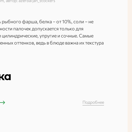
m, автор: azerbaijan_stockers
рыбного фарша, белка – от 10%, соли – не
ости палочек допускается только для
цилиндрические, упругие и сочные. Самые
нных оттенков, ведь в блюде важна их текстура
ка
Подробнее