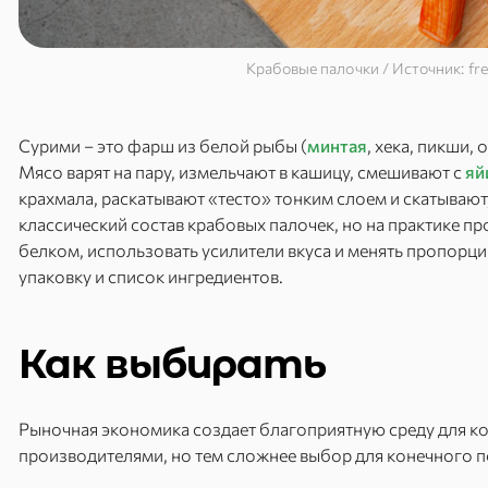
Крабовые палочки / Источник: fre
Сурими – это фарш из белой рыбы (
минтая
, хека, пикши, 
Мясо варят на пару, измельчают в кашицу, смешивают с
яй
крахмала, раскатывают «тесто» тонким слоем и скатывают
классический состав крабовых палочек, но на практике п
белком, использовать усилители вкуса и менять пропорци
упаковку и список ингредиентов.
Как выбирать
Рыночная экономика создает благоприятную среду для к
производителями, но тем сложнее выбор для конечного п