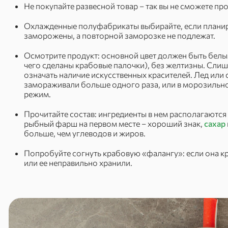
Не покупайте развесной товар – так вы не сможете про
Охлажденные полуфабрикаты выбирайте, если планируе
заморожены, а повторной заморозке не подлежат.
Осмотрите продукт: основной цвет должен быть белым 
чего сделаны крабовые палочки), без желтизны. Сли
означать наличие искусственных красителей. Лед или с
замораживали больше одного раза, или в морозильн
режим.
Прочитайте состав: ингредиенты в нем располагаются
рыбный фарш на первом месте – хороший знак,
сахар
больше, чем углеводов и жиров.
Попробуйте согнуть крабовую «фалангу»: если она кр
или ее неправильно хранили.