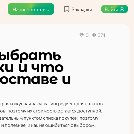
Написать статью
Закладки
Войти
0
374
выбрать
ки и что
составе и
рая и вкусная закуска, ингредиент для салатов
ов, поэтому их стоимость остается доступной.
зательным пунктом списка покупок, поэтому
 и полезнее, и как не ошибиться с выбором.