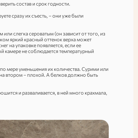
верить состав и срок годности.
те сразу их съесть, – они уже были
или слегка сероватым (он зависит от того, из
шком яркий красный оттенок верха может
нег на упаковке появляется, если ее
ой камере не соблюдается температурный
 по мере уменьшения их количества. Сурими или
на втором – плохой. А белков должно быть
ошится и разваливается, в ней много крахмала,