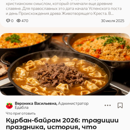
христианским смыслом, который отмечали еще древние
славяне. Для православных это дата начала Успенского поста
и день Происхождения древа Животворящего Креста. В
материале разберемся, в чем суть этого дня, как его отмечать
0
470
30 июля 2025
и что подать к столу.
Вероника Васильевна,
Администратор
Едабла
Что приготовить
Курбан-байрам 2026: традиции
праздника, история, что