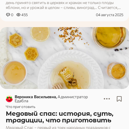
день принято святить в церквях и храмах не только плоды
яблони, но и урожай в целом – сливы, виноград… Считается,
что так Божья благодать распространится на все земные
0
455
04 августа 2025
труды и людей, их совершающих.
Вероника Васильевна,
Администратор
Едабла
Что приготовить
Медовый спас: история, суть,
традиции, что приготовить
Медовый Спас – первый из трех народных праздников с