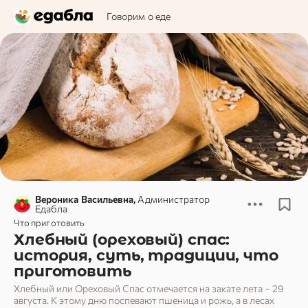
Говорим о еде
Вероника Васильевна,
Администратор
Едабла
Что приготовить
Хлебный (ореховый) спас:
история, суть, традиции, что
приготовить
Хлебный или Ореховый Спас отмечается на закате лета – 29
августа. К этому дню поспевают пшеница и рожь, а в лесах