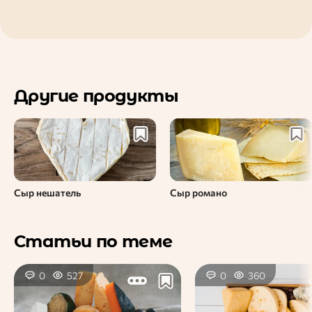
Другие продукты
Сыр нешатель
Сыр романо
Статьи по теме
0
527
0
360