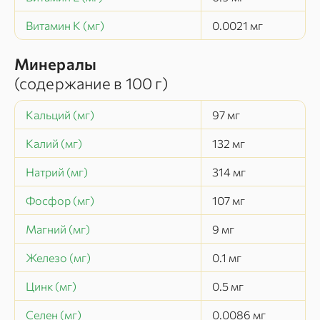
Витамин K (мг)
0.0021
мг
Минералы
(содержание в
100 г
)
Кальций (мг)
97
мг
Калий (мг)
132
мг
Натрий (мг)
314
мг
Фосфор (мг)
107
мг
Магний (мг)
9
мг
Железо (мг)
0.1
мг
Цинк (мг)
0.5
мг
Селен (мг)
0.0086
мг