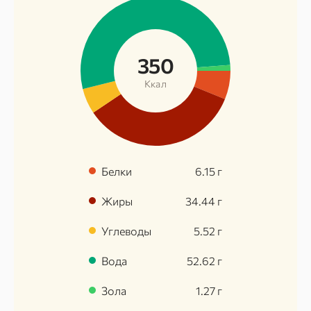
350
Ккал
Белки
6.15
г
Жиры
34.44
г
Углеводы
5.52
г
Вода
52.62
г
Зола
1.27
г