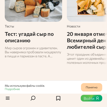
Тесты
Новости
Тест: угадай сыр по
20 января отме
описанию
Всемирный ден
любителей сыр
Мир сыров огромен и удивителен.
Вы наверняка пробовали моцареллу
Этот праздник объединяет
в пицце и пармезан в пасте. А
ценит один из древнейши
сможете ли вы отличить стилтон от
полезных молочных прод
горгонзолы? И знаете ли вы, какой
мире.
сыр делают из ослиного молока?
Пройдите наш тест и проверьте
себя!
Мы используем файлы cookie.
Понятно
Подробнее
Продукты
0
670
Войти
Зеленый салат в истории и