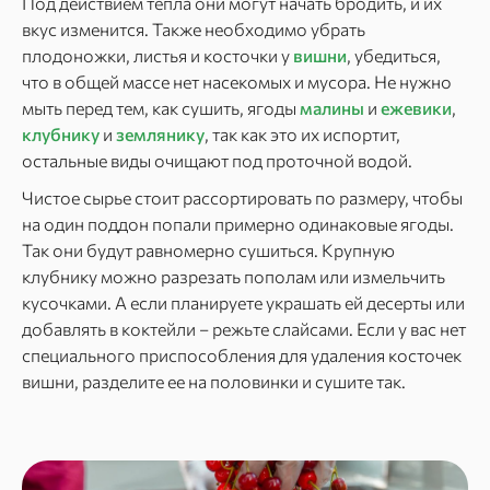
Под действием тепла они могут начать бродить, и их
вкус изменится. Также необходимо убрать
плодоножки, листья и косточки у
вишни
, убедиться,
что в общей массе нет насекомых и мусора. Не нужно
мыть перед тем, как сушить, ягоды
малины
и
ежевики
,
клубнику
и
землянику
, так как это их испортит,
остальные виды очищают под проточной водой.
Чистое сырье стоит рассортировать по размеру, чтобы
на один поддон попали примерно одинаковые ягоды.
Так они будут равномерно сушиться. Крупную
клубнику можно разрезать пополам или измельчить
кусочками. А если планируете украшать ей десерты или
добавлять в коктейли – режьте слайсами. Если у вас нет
специального приспособления для удаления косточек
вишни, разделите ее на половинки и сушите так.