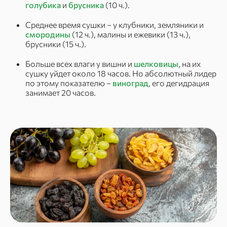
голубика
и
брусника
(10 ч.).
Среднее время сушки – у клубники, земляники и
смородины
(12 ч.), малины и ежевики (13 ч.),
брусники (15 ч.).
Больше всех влаги у вишни и
шелковицы
, на их
сушку уйдет около 18 часов. Но абсолютный лидер
по этому показателю –
виноград
, его дегидрация
занимает 20 часов.