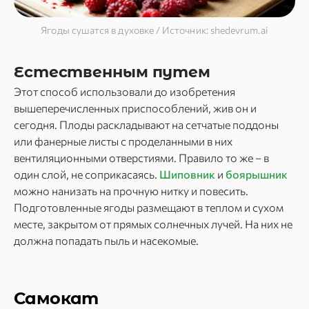
Ягоды сушатся в духовке / Источник: shedevrum.ai
Естественным путем
Этот способ использовали до изобретения
вышеперечисленных приспособлений, жив он и
сегодня. Плоды раскладывают на сетчатые поддоны
или фанерные листы с проделанными в них
вентиляционными отверстиями. Правило то же – в
один слой, не соприкасаясь.
Шиповник
и
боярышник
можно нанизать на прочную нитку и повесить.
Подготовленные ягоды размещают в теплом и сухом
месте, закрытом от прямых солнечных лучей. На них не
должна попадать пыль и насекомые.
Самокат