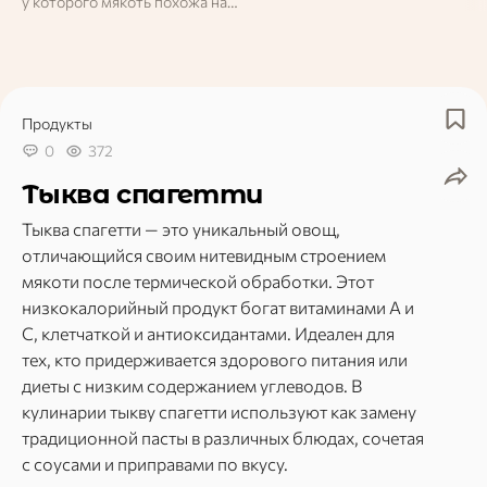
у которого мякоть похожа на
открываться с неожидан
заварной крем? А может, вы знаете,
стороны. То, что многие 
какой плод запрещено проносить в
овощем, на самом деле м
отель из‑за его запаха?
оказаться ягодой! Интерес
Экзотические фрукты давно
что в ботанике вовсе нет
перестали быть диковинкой – их всё
«овощ» и «фрукт» — это
чаще можно встретить на полках
исключительно кулинарн
Продукты
супермаркетов. Но насколько
термины. Ученые же опе
хорошо вы в них разбираетесь?
0
372
лишь понятием «плод». Х
Проверьте себя в нашем тесте!
проверить, насколько хо
Тыква спагетти
разбираетесь в этой теме
Попробуйте пройти наш т
Тыква спагетти — это уникальный овощ,
отличающийся своим нитевидным строением
мякоти после термической обработки. Этот
низкокалорийный продукт богат витаминами A и
C, клетчаткой и антиоксидантами. Идеален для
тех, кто придерживается здорового питания или
диеты с низким содержанием углеводов. В
кулинарии тыкву спагетти используют как замену
традиционной пасты в различных блюдах, сочетая
с соусами и приправами по вкусу.