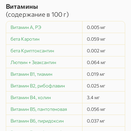
Витамины
(содержание в
100 г
)
Витамин А, РЭ
0.005
мг
бета Каротин
0.059
мг
бета Криптоксантин
0.002
мг
Лютеин + Зеаксантин
0.064
мг
Витамин В1, тиамин
0.019
мг
Витамин В2, рибофлавин
0.025
мг
Витамин В4, холин
3.4
мг
Витамин В5, пантотеновая
0.056
мг
Витамин В6, пиридоксин
0.037
мг