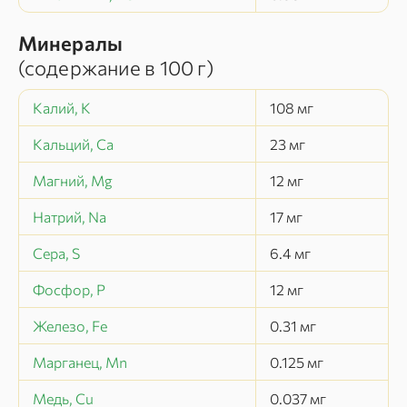
Минералы
(содержание в
100 г
)
Калий, K
108
мг
Кальций, Ca
23
мг
Магний, Mg
12
мг
Натрий, Na
17
мг
Сера, S
6.4
мг
Фосфор, P
12
мг
Железо, Fe
0.31
мг
Марганец, Mn
0.125
мг
Медь, Cu
0.037
мг