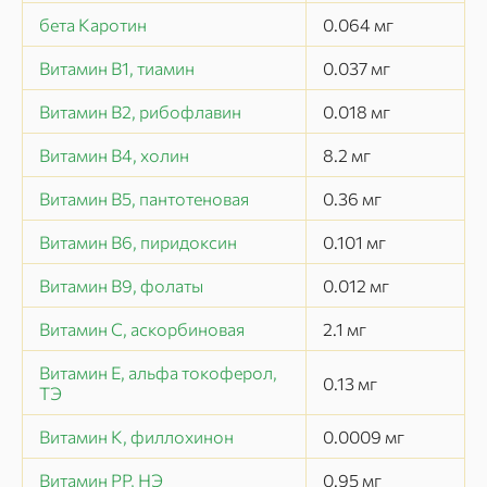
бета Каротин
0.064
мг
Витамин В1, тиамин
0.037
мг
Витамин В2, рибофлавин
0.018
мг
Витамин В4, холин
8.2
мг
Витамин В5, пантотеновая
0.36
мг
Витамин В6, пиридоксин
0.101
мг
Витамин В9, фолаты
0.012
мг
Витамин C, аскорбиновая
2.1
мг
Витамин Е, альфа токоферол,
0.13
мг
ТЭ
Витамин К, филлохинон
0.0009
мг
Витамин РР, НЭ
0.95
мг