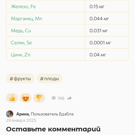
Железо, Fe
0.15
мг
Марганец, Mn
0.044
мг
Медь, Cu
0.031
мг
Селен, Se
0.0001
мг
Цинк, Zn
0.04
мг
#
#
фрукты
плоды
748
Арина,
Пользователь Едабла
29 января 2025
Оставьте комментарий