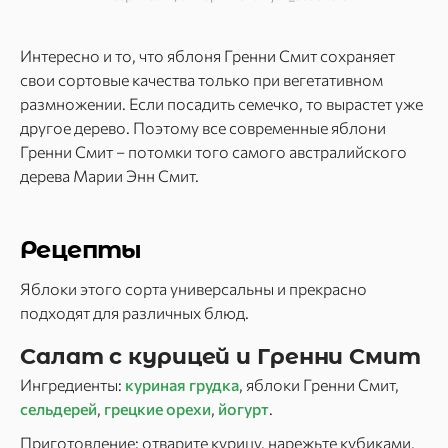
Интересно и то, что яблоня Гренни Смит сохраняет
свои сортовые качества только при вегетативном
размножении. Если посадить семечко, то вырастет уже
другое дерево. Поэтому все современные яблони
Гренни Смит – потомки того самого австралийского
дерева Марии Энн Смит.
Рецепты
Яблоки этого сорта универсальны и прекрасно
подходят для различных блюд.
Салат с курицей и Гренни Смит
Ингредиенты:
куриная грудка
, яблоки Гренни Смит,
сельдерей
,
грецкие орехи
,
йогурт
.
Приготовление: отварите курицу, нарежьте кубиками,