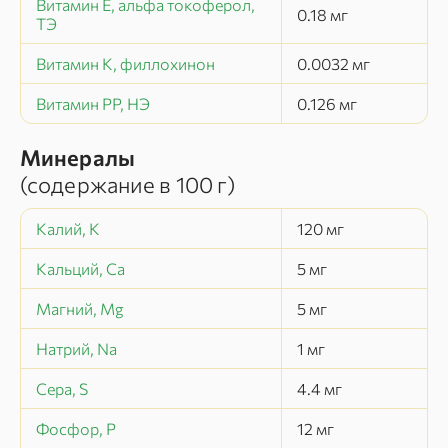
Витамин Е, альфа токоферол,
0.18
мг
ТЭ
Витамин К, филлохинон
0.0032
мг
Витамин РР, НЭ
0.126
мг
Минералы
(содержание в
100 г
)
Калий, K
120
мг
Кальций, Ca
5
мг
Магний, Mg
5
мг
Натрий, Na
1
мг
Сера, S
4.4
мг
Фосфор, P
12
мг