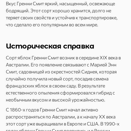
Вкус Гренни Смит яркий, насыщенный, освежающе
бодрящий. Этот сорт хорошо хранится, долго не
теряет своих свойств и устойчив к транспортировке,
что сделало его популярным во всем мире.
Историческая справка
Сорт яблок Гренни Смит возник в середине XIX века в
Австралии. Его появление связывают с Марией Энн
Смит, садовницей из окрестностей Сиднея, которая
случайно получила новый сорт, посадив семена
французских яблок в своем саду. В результате
естественного опыления сформировался гибрид с
необычным вкусом и высокой урожайностью.
С 1860-х годов Гренни Смит начал активно
распространяться по Австралии, а к началу XX века
этот сорт уже выращивали в Европе и США. В 1990-х
годах яблоки Гренни Смит появились и в России.