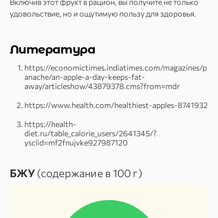
Включив этот фрукт в рацион, вы получите не только
удовольствие, но и ощутимую пользу для здоровья.
Литература
https://economictimes.indiatimes.com/magazines/p
anache/an-apple-a-day-keeps-fat-
away/articleshow/43879378.cms?from=mdr
https://www.health.com/healthiest-apples-8741932
https://health-
diet.ru/table_calorie_users/2641345/?
ysclid=mf2fnujvke927987120
БЖУ
(содержание в 100 г)