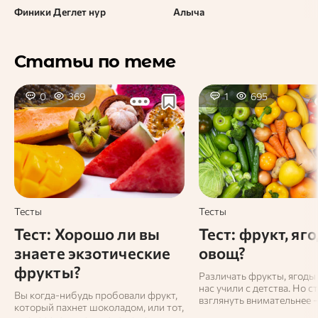
Финики Деглет нур
Алыча
Статьи по теме
0
369
1
695
Тесты
Тесты
Тест: Хорошо ли вы
Тест: фрукт, яг
знаете экзотические
овощ?
фрукты?
Различать фрукты, ягоды
нас учили с детства. Но с
Вы когда‑нибудь пробовали фрукт,
взглянуть внимательнее 
который пахнет шоколадом, или тот,
привычные продукты нач