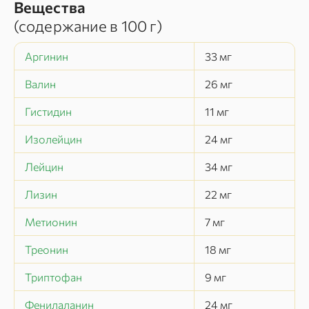
Вещества
(содержание в
100 г
)
Аргинин
33
мг
Валин
26
мг
Гистидин
11
мг
Изолейцин
24
мг
Лейцин
34
мг
Лизин
22
мг
Метионин
7
мг
Треонин
18
мг
Триптофан
9
мг
Фенилаланин
24
мг