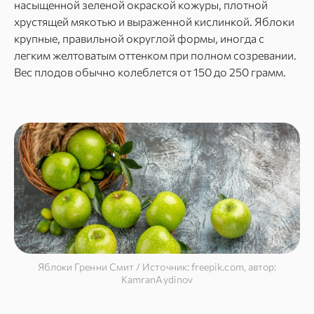
насыщенной зеленой окраской кожуры, плотной
хрустящей мякотью и выраженной кислинкой. Яблоки
крупные, правильной округлой формы, иногда с
легким желтоватым оттенком при полном созревании.
Вес плодов обычно колеблется от 150 до 250 грамм.
Яблоки Гренни Смит / Источник: freepik.com, автор:
KamranAydinov