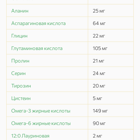
Аланин
25
мг
Аспарагиновая кислота
64
мг
Глицин
22
мг
Глутаминовая кислота
105
мг
Пролин
21
мг
Серин
24
мг
Тирозин
20
мг
Цистеин
5
мг
Омега-3 жирные кислоты
149
мг
Омега-6 жирные кислоты
90
мг
12:0 Лауриновая
2
мг