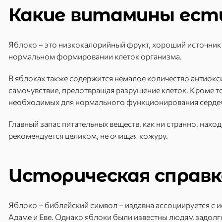
Какие витамины есть
Яблоко – это низкокалорийный фрукт, хороший источник 
нормальном формировании клеток организма.
В яблоках также содержится немалое количество антиокс
самочувствие, предотвращая разрушение клеток. Кроме то
необходимых для нормального функционирования серд
Главный запас питательных веществ, как ни странно, наход
рекомендуется целиком, не очищая кожуру.
Историческая справк
Яблоко – библейский символ – издавна ассоциируется с 
Адаме и Еве. Однако яблоки были известны людям задолг