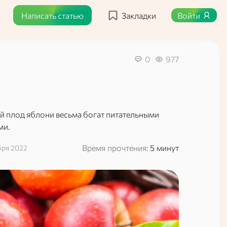
Написать статью
Закладки
Войти
0
977
ый плод яблони весьма богат питательными
ми.
Время прочтения:
5 минут
бря 2022