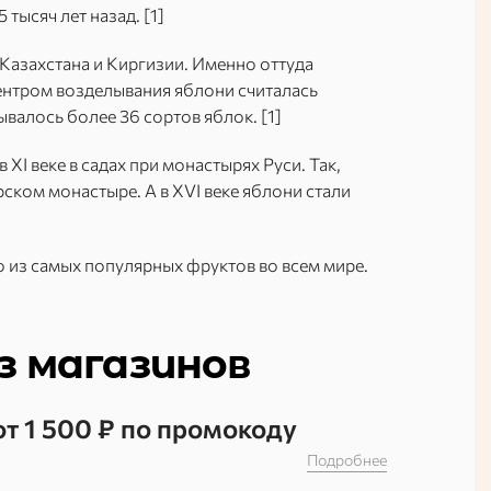
тысяч лет назад. [1]
Казахстана и Киргизии. Именно оттуда
Центром возделывания яблони считалась
ывалось более 36 сортов яблок. [1]
XI веке в садах при монастырях Руси. Так,
ком монастыре. А в XVI веке яблони стали
о из самых популярных фруктов во всем мире.
з магазинов
от 1 500 ₽ по промокоду
Подробнее