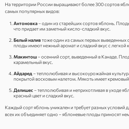
На территории России выращивают более 300 сортов ябло
самых популярных видов:
Антоновка
– один из старейших сортов яблонь. Плод
что придает им заметный кисло-сладкий вкус.
Белый налив
тоже один из самых первых выведенных с
плоды имеют нежный аромат и сладкий вкус с легкой 
Макинтош
– осенний сорт, выведенный в Канаде. Пл
карамельный вкус.
Айдаред
– теплолюбивая и высокоурожайная культура
покрытой восковым налетом. Мякоть имеет кремовый 
Делишес
– теплолюбивая и неприхотливая в уходе яб
красный цвет и сладкий вкус.
Каждый сорт яблонь уникален и требует разных условий 
всех их объединяет одно – яблоневые плоды приносят не