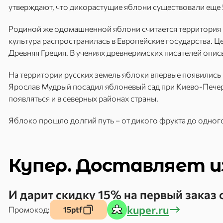
утверждают, что дикорастущие яблони существовали еще 5 
Родиной же одомашненной яблони считается территория 
культура распространилась в Европейские государства. 
Древняя Греция. В учениях древнеримских писателей опис
На территории русских земель яблоки впервые появились в 
Ярослав Мудрый посадил яблоневый сад при Киево-Печерс
появляться и в северных районах страны.
Яблоко прошло долгий путь – от дикого фрукта до одног
Купер. Доставляет и
И дарит скидку 15% на первый заказ 
kuper.ru
Промокод:
15ptf