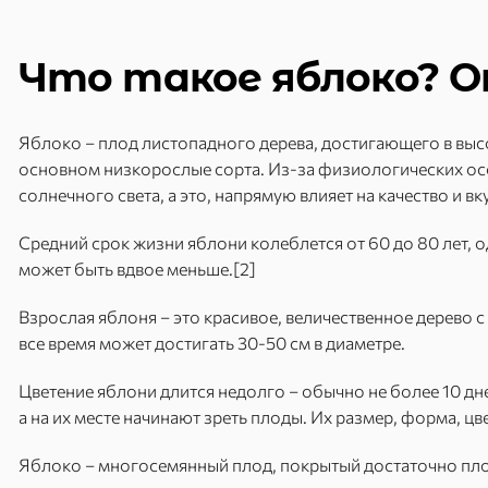
Что такое яблоко? О
Яблоко – плод листопадного дерева, достигающего в высо
основном низкорослые сорта. Из-за физиологических ос
солнечного света, а это, напрямую влияет на качество и вк
Средний срок жизни яблони колеблется от 60 до 80 лет,
может быть вдвое меньше.[2]
Взрослая яблоня – это красивое, величественное дерево с
все время может достигать 30-50 см в диаметре.
Цветение яблони длится недолго – обычно не более 10 дн
а на их месте начинают зреть плоды. Их размер, форма, цве
Яблоко – многосемянный плод, покрытый достаточно пло