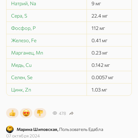
Натрий, Na
9
мг
Сера, S
22.4
мг
Фосфор, P
112
мг
Железо, Fe
0.41
мг
Марганец, Mn
0.23
мг
Медь, Cu
0.142
мг
Селен, Se
0.0057
мг
Цинк, Zn
1.03
мг
478
Марина Шиповская,
Пользователь Едабла
07 октября 2024