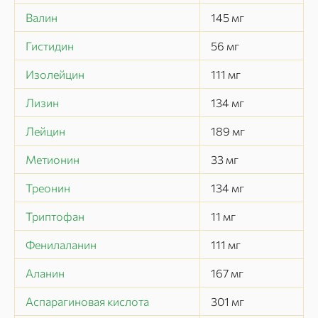
Валин
145
мг
Гистидин
56
мг
Изолейцин
111
мг
Лизин
134
мг
Лейцин
189
мг
Метионин
33
мг
Треонин
134
мг
Триптофан
11
мг
Фенилаланин
111
мг
Аланин
167
мг
Аспарагиновая кислота
301
мг