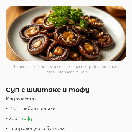
Жареные с чесноком и соевым соусом грибы шиитаке /
Источник: shedevrum.ai
Суп с шиитаке и тофу
Ингредиенты:
• 150 г грибов шиитаке
• 200 г
тофу
• 1 литр овощного бульона