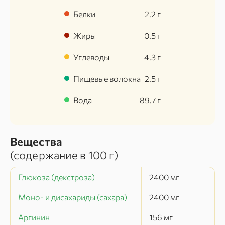
Белки
2.2
г
Жиры
0.5
г
Углеводы
4.3
г
Пищевые волокна
2.5
г
Вода
89.7
г
Вещества
(содержание в
100 г
)
Глюкоза (декстроза)
2400
мг
Моно- и дисахариды (сахара)
2400
мг
Аргинин
156
мг