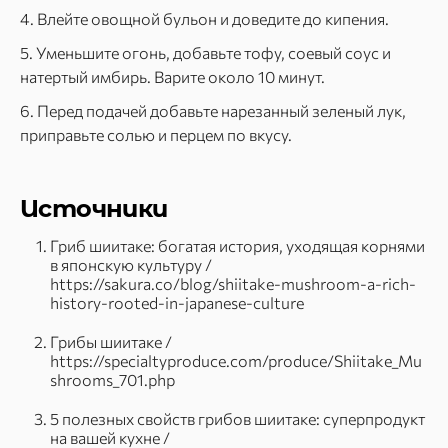
4. Влейте овощной бульон и доведите до кипения.
5. Уменьшите огонь, добавьте тофу, соевый соус и
натертый имбирь. Варите около 10 минут.
6. Перед подачей добавьте нарезанный зеленый лук,
приправьте солью и перцем по вкусу.
Источники
Гриб шиитаке: богатая история, уходящая корнями
в японскую культуру /
https://sakura.co/blog/shiitake-mushroom-a-rich-
history-rooted-in-japanese-culture
Грибы шиитаке /
https://specialtyproduce.com/produce/Shiitake_Mu
shrooms_701.php
5 полезных свойств грибов шиитаке: суперпродукт
на вашей кухне /