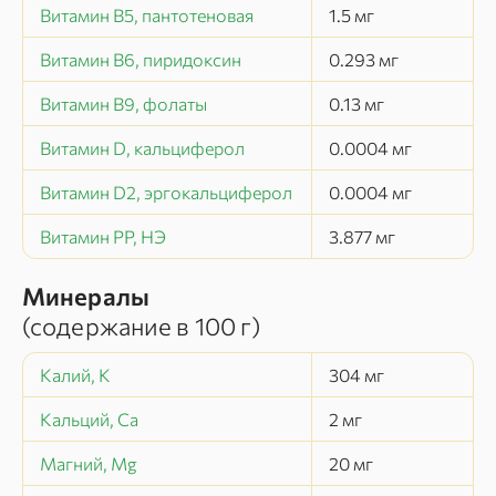
Витамин В5, пантотеновая
1.5
мг
Витамин В6, пиридоксин
0.293
мг
Витамин В9, фолаты
0.13
мг
Витамин D, кальциферол
0.0004
мг
Витамин D2, эргокальциферол
0.0004
мг
Витамин РР, НЭ
3.877
мг
Минералы
(содержание в
100 г
)
Калий, K
304
мг
Кальций, Ca
2
мг
Магний, Mg
20
мг