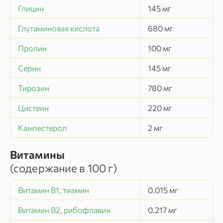
Глицин
145
мг
Глутаминовая кислота
680
мг
Пролин
100
мг
Серин
145
мг
Тирозин
780
мг
Цистеин
220
мг
Кампестерол
2
мг
Витамины
(содержание в
100 г
)
Витамин В1, тиамин
0.015
мг
Витамин В2, рибофлавин
0.217
мг