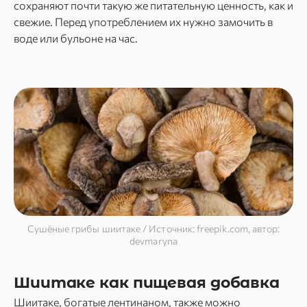
сохраняют почти такую же питательную ценность, как и
свежие. Перед употреблением их нужно замочить в
воде или бульоне на час.
Сушёные грибы шиитаке / Источник: freepik.com, автор:
devmaryna
Шиитаке как пищевая добавка
Шиитаке, богатые лентинаном, также можно