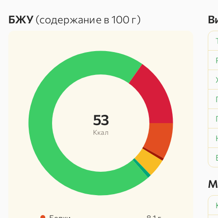
БЖУ
(содержание в 100 г)
В
53
Ккал
М
Белки
8.1
г