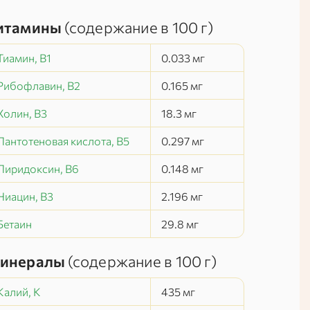
итамины
(содержание в
100 г
)
Тиамин, В1
0.033
мг
Рибофлавин, В2
0.165
мг
Холин, В3
18.3
мг
Пантотеновая кислота, В5
0.297
мг
Пиридоксин, В6
0.148
мг
Ниацин, В3
2.196
мг
Бетаин
29.8
мг
инералы
(содержание в
100 г
)
Калий, K
435
мг