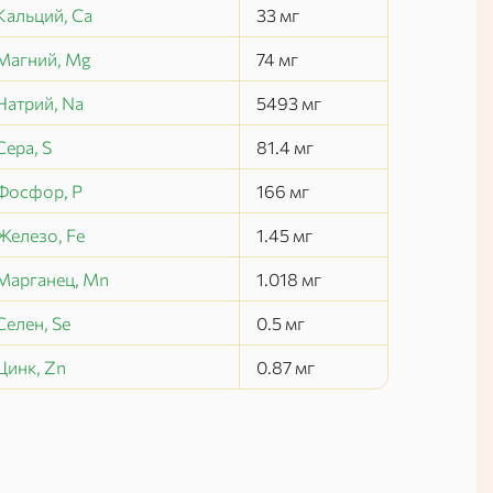
Кальций, Ca
33
мг
Магний, Mg
74
мг
Натрий, Na
5493
мг
Сера, S
81.4
мг
Фосфор, P
166
мг
Железо, Fe
1.45
мг
Марганец, Mn
1.018
мг
Селен, Se
0.5
мг
Цинк, Zn
0.87
мг