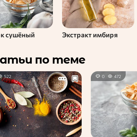
ок сушёный
Экстракт имбиря
атьи по теме
522
0
472