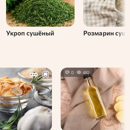
Укроп сушёный
Розмарин суш
0
482