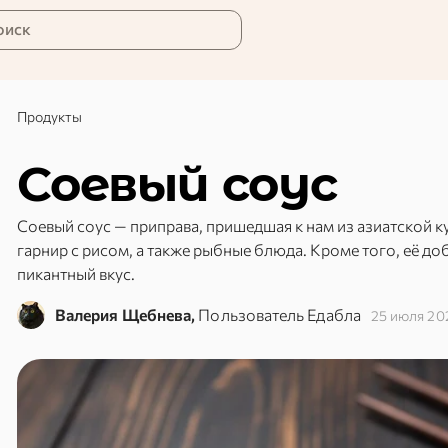
оиск
Продукты
Соевый соус
Соевый соус — приправа, пришедшая к нам из азиатской к
гарнир с рисом, а также рыбные блюда. Кроме того, её до
пикантный вкус.
Валерия Щебнева,
Пользователь Едабла
25 июля 20