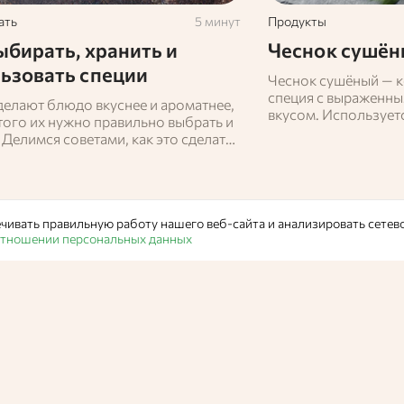
ать
5 минут
Продукты
ыбирать, хранить и
Чеснок сушё
ьзовать специи
Чеснок сушёный — 
специя с выраженны
делают блюдо вкуснее и ароматнее,
вкусом. Использует
того их нужно правильно выбрать и
различных блюд, пр
 Делимся советами, как это сделать,
глубину вкуса. Сох
азываем о сочетаниях
свойства свежего пр
хранении и примене
чивать правильную работу нашего веб-сайта и анализировать сетев
 отношении персональных данных
Продукты
Горчица
Горчица – острая приправа из горчичных семян, укуса и м
вкусом, но и насыщает их полезными минералами.
Валерия Щебнева,
Пользователь Едабла
25 июля 20