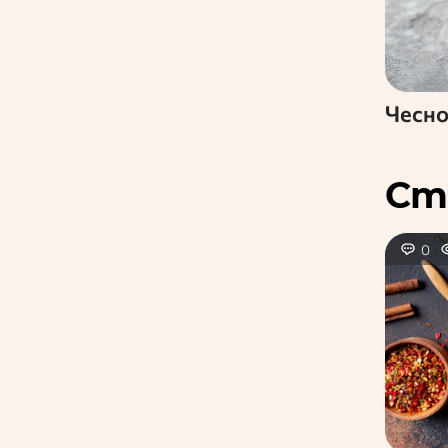
Чесн
Ст
0