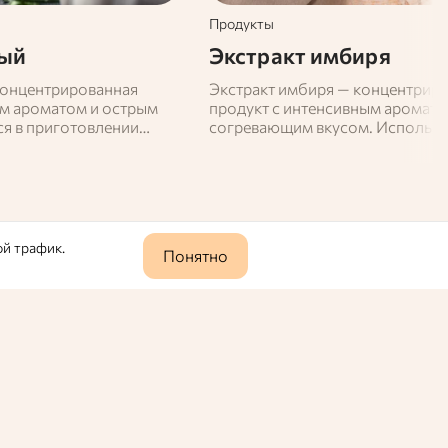
Продукты
ный
Экстракт имбиря
концентрированная
Экстракт имбиря — концентрир
м ароматом и острым
продукт с интенсивным аромато
ся в приготовлении
согревающим вкусом. Использу
идавая им пикантность и
напитках, кондитерских изделия
раняет полезные
лечебных целях. Способствует
одукта, удобен в
пищеварения, укреплению имму
нии.
снятию усталости.
ой трафик.
Понятно
0
630
асел. Она не только обогащает блюда своим
Время прочтения:
3 минуты
23