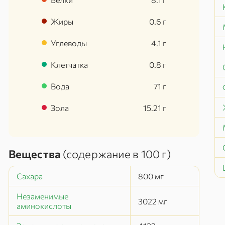
Жиры
0.6
г
Углеводы
4.1
г
Клетчатка
0.8
г
Вода
71
г
Зола
15.21
г
Вещества
(содержание в
100 г
)
Сахара
800
мг
Незаменимые
3022
мг
аминокислоты