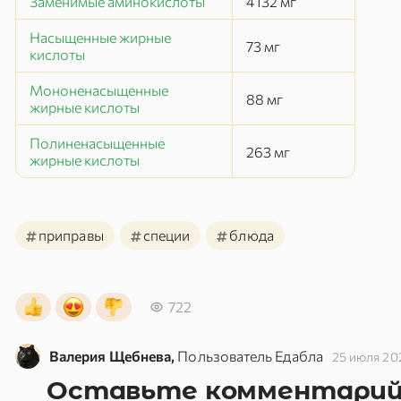
Заменимые аминокислоты
4132
мг
Насыщенные жирные
73
мг
кислоты
Мононенасыщенные
88
мг
жирные кислоты
Полиненасыщенные
263
мг
жирные кислоты
#
#
#
приправы
специи
блюда
722
Валерия Щебнева,
Пользователь Едабла
25 июля 20
Оставьте комментари