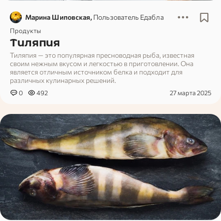
Марина Шиповская,
Пользователь Едабла
Продукты
Тиляпия
Тиляпия — это популярная пресноводная рыба, известная
своим нежным вкусом и легкостью в приготовлении. Она
является отличным источником белка и подходит для
различных кулинарных решений.
0
492
27 марта 2025