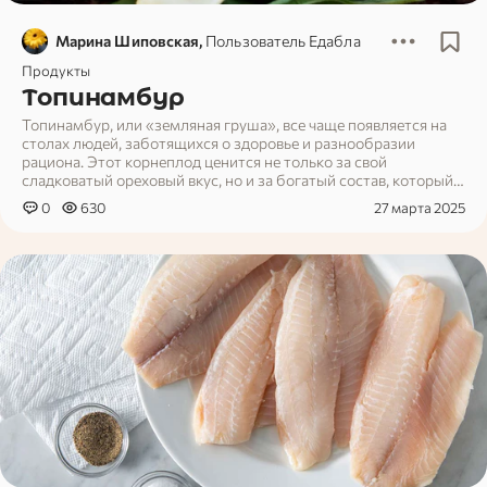
Марина Шиповская,
Пользователь Едабла
Продукты
Топинамбур
Топинамбур, или «земляная груша», все чаще появляется на
столах людей, заботящихся о здоровье и разнообразии
рациона. Этот корнеплод ценится не только за свой
сладковатый ореховый вкус, но и за богатый состав, который
делает его популярным в диетическом и лечебном питании. В
0
630
27 марта 2025
кулинарии он используется как свежим, так и в вареном,
запеченном или сушеном виде, а его универсальность
позволяет применять его в салатах, супах и даже десертах.