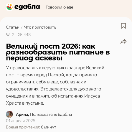
Говорим о еде
Статьи
/
Что приготовить
2
448
Великий пост 2026: как
разнообразить питание в
период аскезы
У православных верующих в разгаре Великий
пост – время перед Пасхой, когда принято
ограничивать себя в еде, соблазнах и
удовольствиях. Это делается для духовного
очищения и в память об испытаниях Иисуса
Христа в пустыне.
Арина,
Пользователь Едабла
01 апреля 2025
Время прочтения:
6 минут