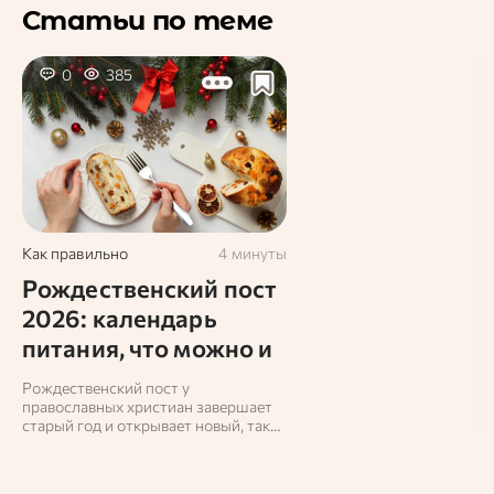
Статьи по теме
0
385
Как правильно
4 минуты
Рождественский пост
2026: календарь
питания, что можно и
нельзя есть
Рождественский пост у
православных христиан завершает
старый год и открывает новый, так
как начинается он 28 ноября и
заканчивается 6 января. В течение 40
дней верующие ограничивают себя в