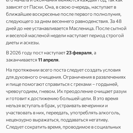
зависят от Пасхи. Она, в свою очередь, наступает в
ближайшее воскресенье после первого полнолуния,
следующего за днем весеннего равноденствия. За 48
дней до нее устанавливается Масленица. После сытной
и веселой масленой недели наступает период строгой
диеты и аскезы.
В 2026 году пост наступает
23 февраля
, а
заканчивается
11 апреля
.
На протяжении всего поста следует создать условия
для духовного очищения. Ограничения в развлечениях
и пище помогают справиться с грехами – гордыней,
чревоугодием, гневом. Их преодоление очищает разум
и готовит к достижению большей цели. В это время
нельзя вступать в брак, устраивать вечеринки и
участвовать в них, переедать, употреблять алкоголь,
нецензурно выражаться, поддаваться негативу.
Следует сократить время, проводимое в социальных