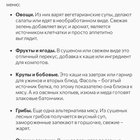
меню:
Овощи.
Из них варят вегетарианские супы, делают
салаты или едят в необработанном виде. Свежая
зелень добавляет вкус и аромат, является
источником клетчатки и просто аппетитно
выглядит.
Фрукты и ягоды.
В сушеном или свежем виде это
отличный перекус, добавка к каше или ингредиент
для компотов.
Крупы и бобовые.
Это каши на завтрак или гарнир
для ужинов и вторых блюд. Фасоль – богатый
источник белка, по этому показателю она близка к
мясу. А из овсяных хлопьев, изюма и меда готовят
злаковые батончики.
Грибы.
Еще одна альтернатива мясу. Из сушеных
лесных грибов получается вкусный суп,
замороженные запекают в горшочке, свежие –
жарят.