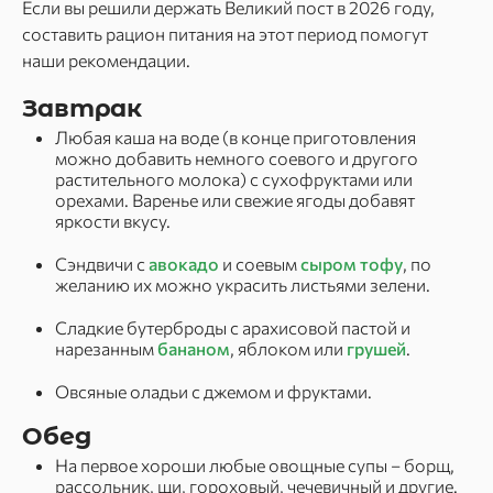
Если вы решили держать Великий пост в 2026 году,
составить рацион питания на этот период помогут
наши рекомендации.
Завтрак
Любая каша на воде (в конце приготовления
можно добавить немного соевого и другого
растительного молока) с сухофруктами или
орехами. Варенье или свежие ягоды добавят
яркости вкусу.
Сэндвичи с
авокадо
и соевым
сыром тофу
, по
желанию их можно украсить листьями зелени.
Сладкие бутерброды с арахисовой пастой и
нарезанным
бананом
, яблоком или
грушей
.
Овсяные оладьи с джемом и фруктами.
Обед
На первое хороши любые овощные супы – борщ,
рассольник, щи, гороховый, чечевичный и другие.