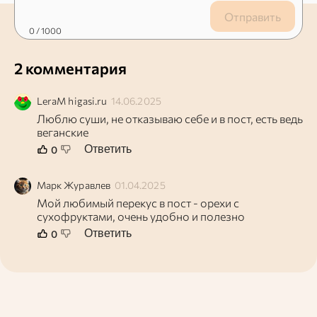
Отправить
0
/ 1000
2 комментария
LeraM
higasi.ru
14.06.2025
Люблю суши, не отказываю себе и в пост, есть ведь
веганские
Ответить
0
Марк
Журавлев
01.04.2025
Мой любимый перекус в пост - орехи с
сухофруктами, очень удобно и полезно
Ответить
0