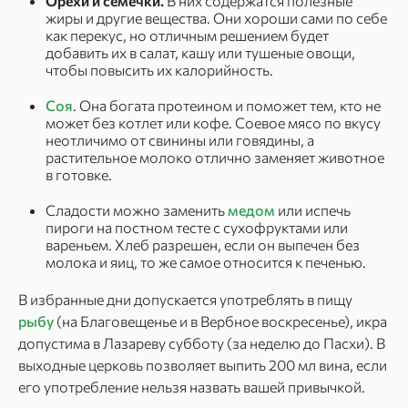
Орехи и семечки.
В них содержатся полезные
жиры и другие вещества. Они хороши сами по себе
как перекус, но отличным решением будет
добавить их в салат, кашу или тушеные овощи,
чтобы повысить их калорийность.
Соя
. Она богата протеином и поможет тем, кто не
может без котлет или кофе. Соевое мясо по вкусу
неотличимо от свинины или говядины, а
растительное молоко отлично заменяет животное
в готовке.
Сладости можно заменить
медом
или испечь
пироги на постном тесте с сухофруктами или
вареньем. Хлеб разрешен, если он выпечен без
молока и яиц, то же самое относится к печенью.
В избранные дни допускается употреблять в пищу
рыбу
(на Благовещенье и в Вербное воскресенье), икра
допустима в Лазареву субботу (за неделю до Пасхи). В
выходные церковь позволяет выпить 200 мл вина, если
его употребление нельзя назвать вашей привычкой.