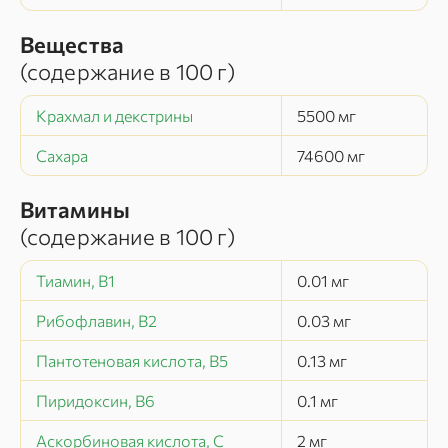
Вещества
(содержание в
100 г
)
Крахмал и декстрины
5500
мг
Сахара
74600
мг
Витамины
(содержание в
100 г
)
Тиамин, В1
0.01
мг
Рибофлавин, В2
0.03
мг
Пантотеновая кислота, В5
0.13
мг
Пиридоксин, В6
0.1
мг
Аскорбиновая кислота, С
2
мг