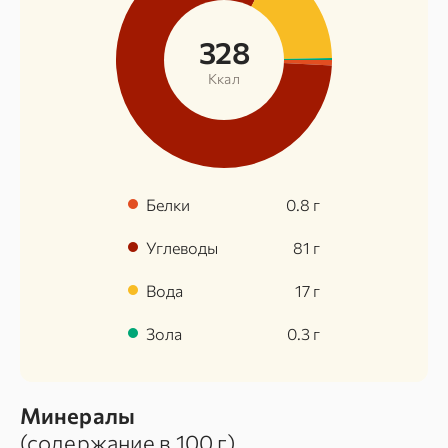
328
Ккал
Белки
0.8
г
Углеводы
81
г
Вода
17
г
Зола
0.3
г
Минералы
(содержание в
100 г
)