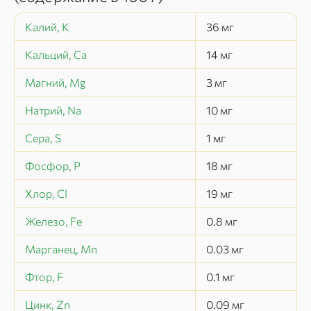
Калий, K
36
мг
Кальций, Ca
14
мг
Магний, Mg
3
мг
Натрий, Na
10
мг
Сера, S
1
мг
Фосфор, P
18
мг
Хлор, Cl
19
мг
Железо, Fe
0.8
мг
Марганец, Mn
0.03
мг
Фтор, F
0.1
мг
Цинк, Zn
0.09
мг