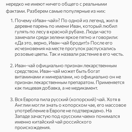
нередко не имеют ничего общего с реальными
фактами. Разберем самые популярные из них:
Почему «Иван-чай»? По одной из легенд, жил в
деревне парень по имени Иван, который любил
гулять по лесу в красной рубахе. Люди часто
замечали среди зелени яркое пятно и говорили:
«Да это, верно, Иван-чай бродит!» После его
исчезновения на месте прогулок распускались
розовые цветы. Так и назвали растение в его честь.
Иван‑чай официально признан лекарственным
средством. Иван‑чай может быть богат
витаминами и минералами, но официально он не
признан лекарственным препаратом. Применяется
как пищевая добавка, а не медикамент.
Вся Европа пила русский (копорский) чай. Хотя в
Англии могли знать о копорском чае, его массовое
употребление в Европе не подтверждено. На
Западе зачастую под «русским чаем» понимался
именно китайский чай российского
происхождения.