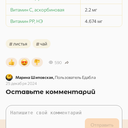
Витамин C, аскорбиновая
2.2
мг
Витамин РР, НЭ
4.674
мг
#
#
листья
чай
590
Марина Шиповская,
Пользователь Едабла
25 декабря 2024
Оставьте комментарий
Отправить