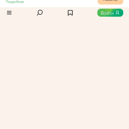
Подробнее
Статьи
/
Новости
0
487
Войти
Бобовые, зеленый чай и
куркума помогают в
борьбе с раком,
установили ученые
Ученые из индийского Университета Патанджали
провели комплексный анализ продуктов питания
с целью выявления противораковых свойств.
Марина Шиповская,
Пользователь Едабла
25 декабря 2024