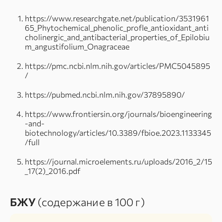
https://www.researchgate.net/publication/3531961
65_Phytochemical_phenolic_profle_antioxidant_anti
cholinergic_and_antibacterial_properties_of_Epilobiu
m_angustifolium_Onagraceae
https://pmc.ncbi.nlm.nih.gov/articles/PMC5045895
/
https://pubmed.ncbi.nlm.nih.gov/37895890/
https://www.frontiersin.org/journals/bioengineering
-and-
biotechnology/articles/10.3389/fbioe.2023.1133345
/full
https://journal.microelements.ru/uploads/2016_2/15
_17(2)_2016.pdf
БЖУ
(содержание в 100 г)