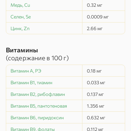
Медь, Cu
0.32
мг
Селен, Se
0.0009
мг
Цинк, Zn
2.66
мг
Витамины
(содержание в
100 г
)
Витамин А, РЭ
0.18
мг
Витамин В1, тиамин
0.033
мг
Витамин В2, рибофлавин
0.137
мг
Витамин В5, пантотеновая
1.356
мг
Витамин В6, пиридоксин
0.632
мг
Витамин В9, фолаты
0.112
мг