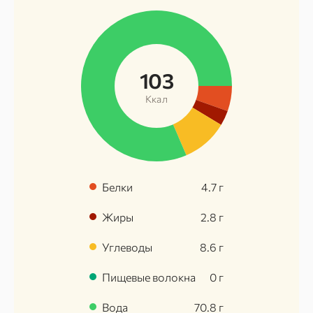
103
Ккал
Белки
4.7
г
Жиры
2.8
г
Углеводы
8.6
г
Пищевые волокна
0
г
Вода
70.8
г