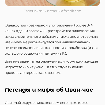
Травяной чай / Источник: freepik.com
Однако, при чрезмерном употреблении (более 3-4
чашек в день) возможны расстройства пищеварения
из-за слабительного действия. Также злоупотреблять
иван-чаем не рекомендуется при индивидуальной
непереносимости или склонности к тромбозам (из-за
большого содержания витамина К).
Влияние иван-чая на беременных и кормящих женщин
недостаточно изучено – в этих случаях лучше
проконсультироваться с врачом.
Легенды и мифы об Иван-чае
Иван-чай окружен множеством легенд, которые