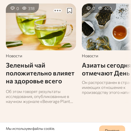
0
318
0
400
Новости
Новости
Зеленый чай
Азиаты сегодн
положительно влияет
отмечают День
на здоровье всего
Он распространен в стран
организма
имеющих отношение к
Об этом говорят результаты
производству этого напит
исследования, опубликованные в
остальные отмечают
научном журнале «Beverage Plant
Международный день чая 
Research».
Мы используем файлы cookie.
Понятно