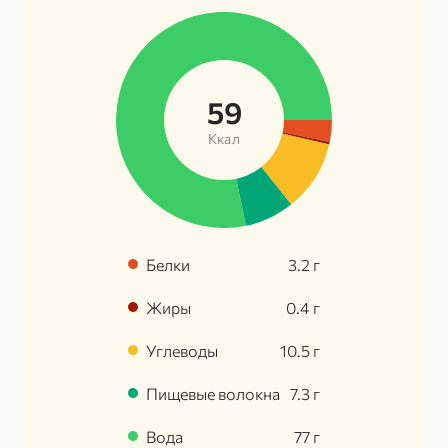
59
Ккал
Белки
3.2
г
Жиры
0.4
г
Углеводы
10.5
г
Пищевые волокна
7.3
г
Вода
77
г