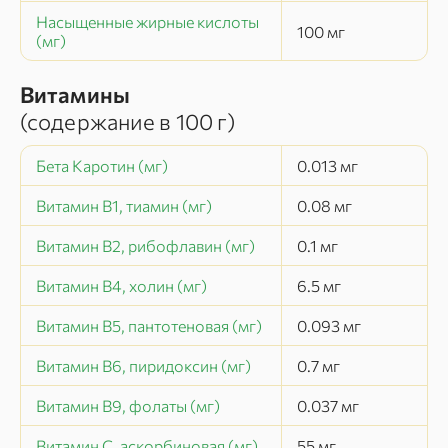
Насыщенные жирные кислоты
100
мг
(мг)
Витамины
(содержание в
100 г
)
Бета Каротин (мг)
0.013
мг
Витамин В1, тиамин (мг)
0.08
мг
Витамин В2, рибофлавин (мг)
0.1
мг
Витамин В4, холин (мг)
6.5
мг
Витамин В5, пантотеновая (мг)
0.093
мг
Витамин В6, пиридоксин (мг)
0.7
мг
Витамин В9, фолаты (мг)
0.037
мг
Витамин C, аскорбиновая (мг)
55
мг