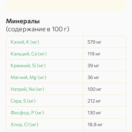
Минералы
(содержание в
100 г
)
Калий, K (мг)
579
мг
Кальций, Ca (мг)
119
мг
Кремний, Si (мг)
39
мг
Магний, Mg (мг)
36
мг
Натрий, Na (мг)
100
мг
Сера, S (мг)
212
мг
Фосфор, P (мг)
130
мг
Хлор, Cl (мг)
18.8
мг