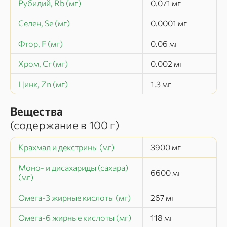
Рубидий, Rb (мг)
0.071
мг
Селен, Se (мг)
0.0001
мг
Фтор, F (мг)
0.06
мг
Хром, Cr (мг)
0.002
мг
Цинк, Zn (мг)
1.3
мг
Вещества
(содержание в
100 г
)
Крахмал и декстрины (мг)
3900
мг
Моно- и дисахариды (сахара)
6600
мг
(мг)
Омега-3 жирные кислоты (мг)
267
мг
Омега-6 жирные кислоты (мг)
118
мг