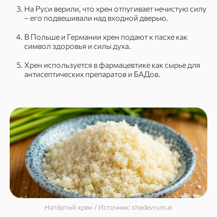
На Руси верили, что хрен отпугивает нечистую силу
– его подвешивали над входной дверью.
В Польше и Германии хрен подают к пасхе как
символ здоровья и силы духа.
Хрен используется в фармацевтике как сырье для
антисептических препаратов и БАДов.
Натёртый хрен / Источник: shedevrum.ai