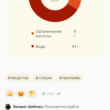
Ккал
Органические
9
кислоты
г
Вода
91
г
#
#
#
вещества
специи
приправы
1705
Валерия Щебнева,
Пользователь Едабла