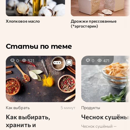
Хлопковое масло
Дрожжи прессованные
(*эргостерин)
Статьи по теме
0
521
0
471
Как выбрать
5 минут
Продукты
Как выбирать,
Чеснок сушёны
хранить и
Чеснок сушёный —