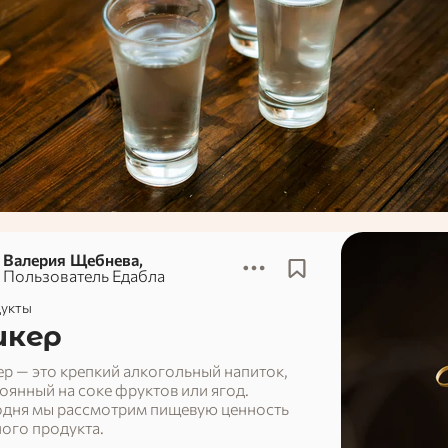
Валерия Щебнева,
Пользователь Едабла
укты
икер
р — это крепкий алкогольный напиток,
оянный на соке фруктов или ягод.
одня мы рассмотрим пищевую ценность
ого продукта.