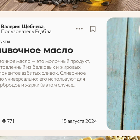
Валерия Щебнева,
Пользователь Едабла
укты
ливочное масло
очное масло — это молочный продукт,
отовленный из белковых и жировых
понентов взбитых сливок. Сливочное
о универсально: его используют для
рбродов и жарки (в этом случае
мендуют смешивать с растительным), а
е кладут в тесто, соусы и сладкие кремы.
этот кулинарный продукт достаточно
зный, рассмотрим его состав.
771
15 августа 2024