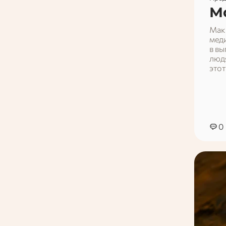
М
Мак 
мед
в вы
людя
этот
0