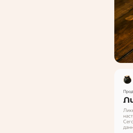
Прод
Л
Лике
наст
Сег
данн