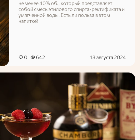
не менее 40% об., который представляет
собой смесь этилового спирта-ректификата и
умягченной воды. Есть ли польза в этом
напитке?
0
642
13 августа 2024