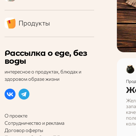
Продукты
Рассылка о еде, без
воды
интересное о продуктах, блюдах и
здоровом образе жизни
Прод
Ж
Жела
запа
каче
О проекте
поле
Сотрудничество и реклама
коли
сост
Договор оферты