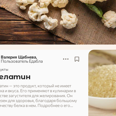
Валерия Щебнева,
Пользователь Едабла
укты
елатин
тин — это продукт, который не имеет
ха и вкуса. Его применяют в кулинарии в
стве загустителя для желирования. Он
зен для здоровья, благодаря большому
честву белка в нем. Подробнее о его
аве в этой статье.