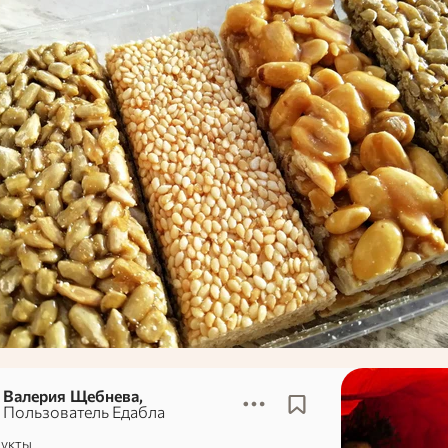
Валерия Щебнева,
Пользователь Едабла
укты