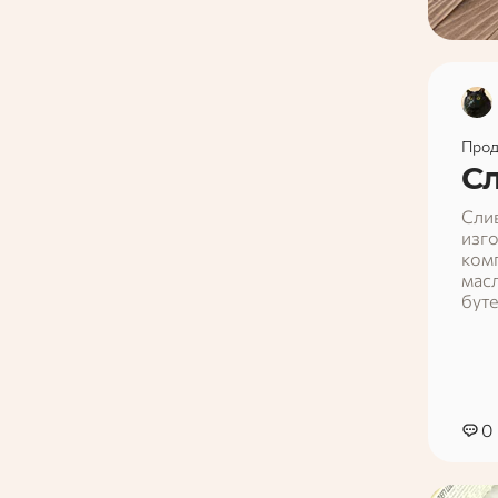
Прод
С
Слив
изг
ком
масл
буте
реко
такж
Еще 
поле
0