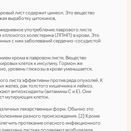
вровый лист содержит цинеол. Это вещество
ижая выработку цитокинов.
Ежедневное употребление лаврового листа
 «плохого» холестерина (ЛПНП) в крови. Это
анных с ним заболеваний сердечно-сосудистой
нием хрома в лавровом листе. Вещество
ировых клеток к инсулину. Гормон же
льно, уровень глюкозы в крови уменьшается.
ого листа эффективны против ряда опухолей. К
 желез, рак толстого кишечника и лейкоз.
жают антиоксиданты (витамины С и Е). Они
ост мутирующих клеток.
различных лекарственных форм. Обычно это
с болезнями разного происхождения. [2] Кроме
облегчить протекание опасного инфекционного
в лавровых листьях подавляют возбудителя