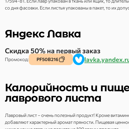
17594-81. Если лавр упакован в ткань или ящик, то длите
со дня фасовки. Если листья упакованы в пакет, то их допу
Яндекс Лавка
Скидка 50% на первый заказ
lavka.yandex.r
Промокод:
PF50B216
Калорийность и пищ
лаврового листа
Лавровый лист – очень полезный продукт! Кроме витамин
добавляют характерный аромат пряности. Пищевая ценнос
ниже в конце статьи из расчета на 100 грамм продукта.