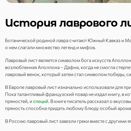
История лаврового л
Ботанической родиной лавра считают Южный Кавказ и Ма
о нем слагали множество легенд и мифов.
Лавровый лист является символом бога искусств Аполлона
возлюбленная Аполлона – Дафна, когда не смогла стерпет
лавровый венок, который затем стал символом победы, сил
В Европе лавровый лист изначально использовали для пр
Пока талантливый французский повар не издал книгу, в к
пряностей, и
специй
. В книге писатель рассказал о вкусовы
пряность способна придать любому блюду особый арома
В Россию лавровый лист завезли греки вместе с другими 