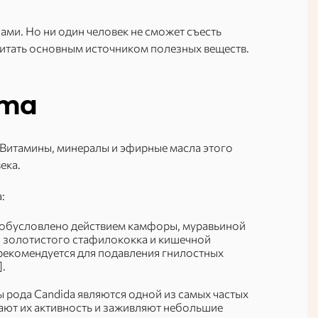
ами. Но ни один человек не сможет съесть
считать основным источником полезных веществ.
ста
 Витамины, минералы и эфирные масла этого
ека.
:
о обусловлено действием камфоры, муравьиной
в, золотистого стафилококка и кишечной
 рекомендуется для подавления гнилостных
].
ы рода Candida являются одной из самых частых
ают их активность и заживляют небольшие