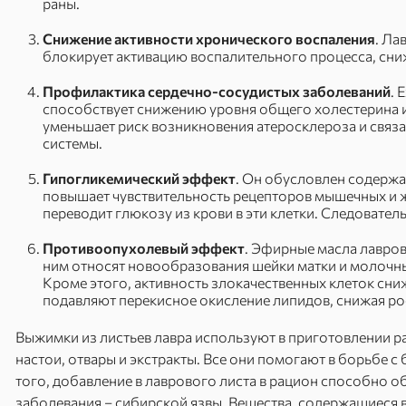
раны.
Снижение активности хронического воспаления
. Ла
блокирует активацию воспалительного процесса, сн
Профилактика сердечно-сосудистых заболеваний
. 
способствует снижению уровня общего холестерина и
уменьшает риск возникновения атеросклероза и связ
системы.
Гипогликемический эффект
. Он обусловлен содержа
повышает чувствительность рецепторов мышечных и ж
переводит глюкозу из крови в эти клетки. Следовате
Противоопухолевый эффект
. Эфирные масла лавров
ним относят новообразования шейки матки и молочных
Кроме этого, активность злокачественных клеток сни
подавляют перекисное окисление липидов, снижая р
Выжимки из листьев лавра используют в приготовлении 
настои, отвары и экстракты. Все они помогают в борьбе 
того, добавление в лаврового листа в рацион способно 
заболевания – сибирской язвы. Вещества, содержащиеся 