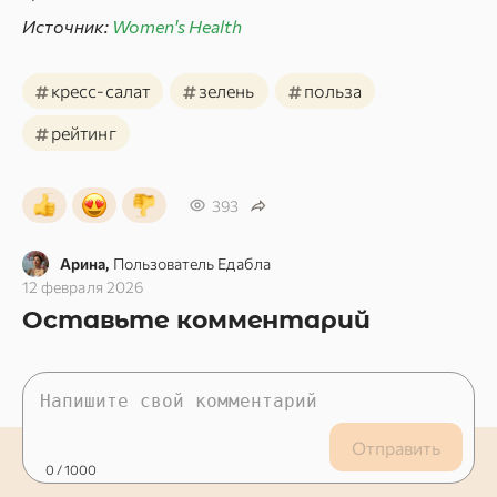
Источник:
Women's Health
#
#
#
кресс-салат
зелень
польза
#
рейтинг
393
Арина,
Пользователь Едабла
12 февраля 2026
Оставьте комментарий
Отправить
0
/ 1000