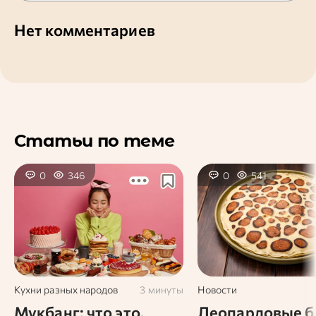
Нет комментариев
Статьи по теме
0
346
0
541
Кухни разных народов
3 минуты
Новости
Мукбанг: что это,
Леопардовые 