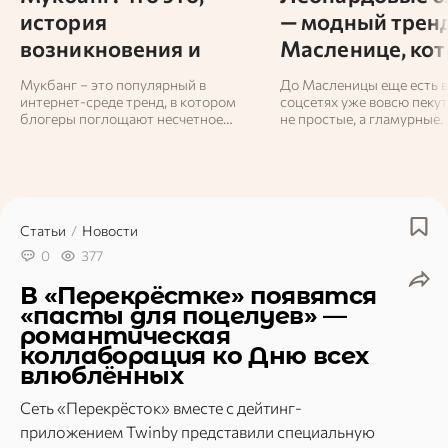
история
— модный тренд
возникновения и
Масленице, ко
популярные блогеры
легко повторит
Мукбанг – это популярный в
До Масленицы еще есть в
интернет-среде тренд, в котором
соцсетях уже вовсю пеку
блогеры поглощают несчетное
не простые, а гламурные.
количество еды на камеру. Его
году в ленте снова завир
название образовано из частей двух
пятнистые блины.
корейских слов: «есть» и
«трансляция».
Статьи
/
Новости
0
377
В «Перекрёстке» появятся
«пасты для поцелуев» —
романтическая
коллаборация ко Дню всех
влюблённых
Сеть «Перекрёсток» вместе с дейтинг-
приложением Twinby представили специальную