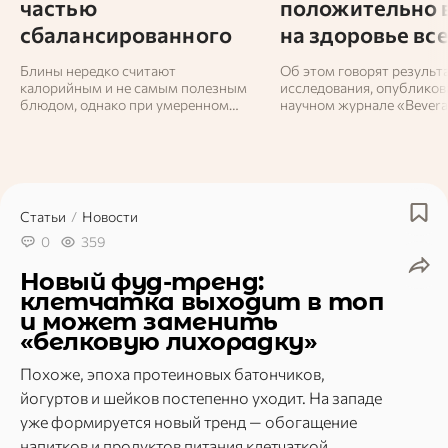
частью
положительно 
сбалансированного
на здоровье вс
рациона
организма
Блины нередко считают
Об этом говорят результ
калорийным и не самым полезным
исследования, опубликов
блюдом, однако при умеренном
научном журнале «Bevera
потреблении они могут гармонично
Research».
вписаться в повседневное питание,
особенно в холодное время года.
Статьи
/
Новости
0
359
Новый фуд-тренд:
клетчатка выходит в топ
и может заменить
«белковую лихорадку»
Похоже, эпоха протеиновых батончиков,
йогуртов и шейков постепенно уходит. На западе
уже формируется новый тренд — обогащение
напитков и продуктов питания клетчаткой.