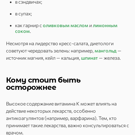
в сэндвичах;
в супах;
как гарнир с
оливковым маслом
и
лимонным
соком
.
Несмотря на лидерство кресс-салата, диетологи
советуют чередовать зелень: например,
мангольд
—
источник магния, кейл — кальция,
шпинат
— железа.
Кому стоит быть
осторожнее
Высокое содержание витамина K может влиять на
действие некоторых лекарств, особенно
антикоагулянтов (например, варфарина). Тем, кто
принимает такие лекарства, важно консультироваться с
врачом.