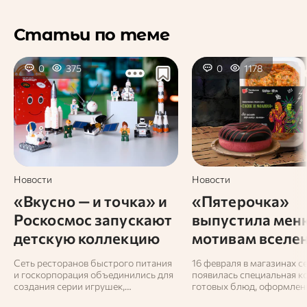
Статьи по теме
0
375
0
1178
Новости
Новости
«Вкусно — и точка» и
«Пятерочка»
Роскосмос запускают
выпустила мен
детскую коллекцию
мотивам вселе
конструкторов
«Короля и Шут
Сеть ресторанов быстрого питания
16 февраля в магазинах с
и госкорпорация объединились для
появилась специальная к
создания серии игрушек,
готовых блюд, оформлен
посвящённых отечественной
стилистике культовой па