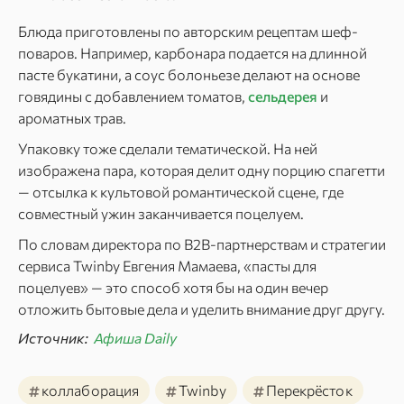
Блюда приготовлены по авторским рецептам шеф-
поваров. Например, карбонара подается на длинной
пасте букатини, а соус болоньезе делают на основе
говядины с добавлением томатов,
сельдерея
и
ароматных трав.
Упаковку тоже сделали тематической. На ней
изображена пара, которая делит одну порцию спагетти
— отсылка к культовой романтической сцене, где
совместный ужин заканчивается поцелуем.
По словам директора по B2B-партнерствам и стратегии
сервиса Twinby Евгения Мамаева, «пасты для
поцелуев» — это способ хотя бы на один вечер
отложить бытовые дела и уделить внимание друг другу.
Источник:
Афиша Daily
#
#
#
коллаборация
Twinby
Перекрёсток