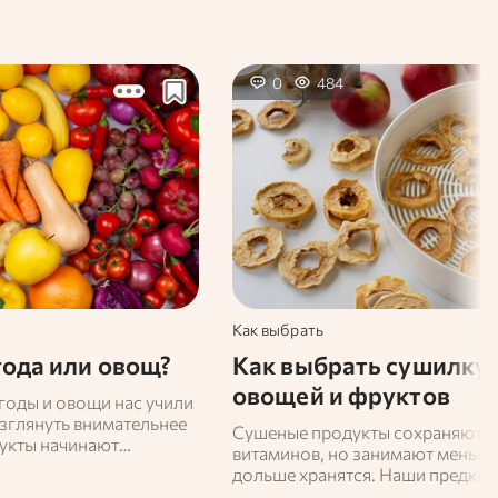
0
484
Как выбрать
ягода или овощ?
Как выбрать сушилку 
овощей и фруктов
годы и овощи нас учили
 взглянуть внимательнее
Сушеные продукты сохраняют вк
укты начинают
витаминов, но занимают меньше
иданной стороны. То,
дольше хранятся. Наши предки 
 овощем, на самом деле
выяснили и таким образом заго