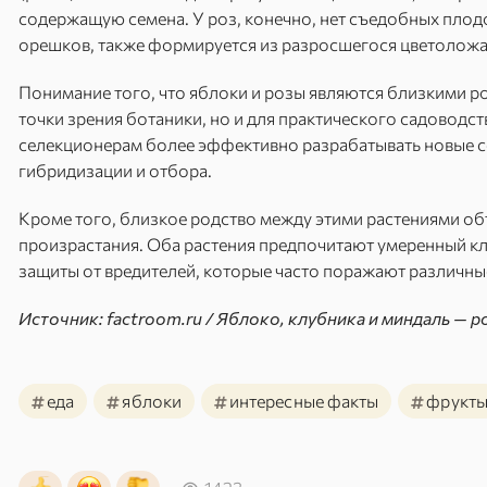
содержащую семена. У роз, конечно, нет съедобных плодо
орешков, также формируется из разросшегося цветоложа,
Понимание того, что яблоки и розы являются близкими ро
точки зрения ботаники, но и для практического садоводст
селекционерам более эффективно разрабатывать новые со
гибридизации и отбора.
Кроме того, близкое родство между этими растениями об
произрастания. Оба растения предпочитают умеренный к
защиты от вредителей, которые часто поражают различны
Источник: factroom.ru / Яблоко, клубника и миндаль — 
#
#
#
#
еда
яблоки
интересные факты
фрукт