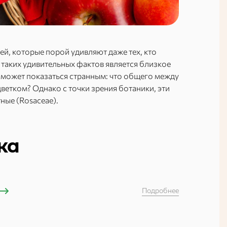
й, которые порой удивляют даже тех, кто
 таких удивительных фактов является близкое
о может показаться странным: что общего между
етком? Однако с точки зрения ботаники, эти
ные (Rosaceae).
ка
Подробнее