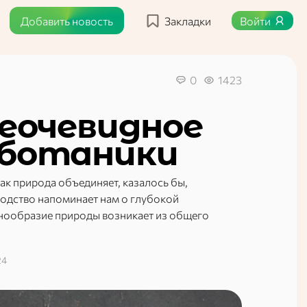
Добавить новость
Закладки
Войти
0
1423
неочевидное
 ботаники
ак природа объединяет, казалось бы,
родство напоминает нам о глубокой
азнообразие природы возникает из общего
24