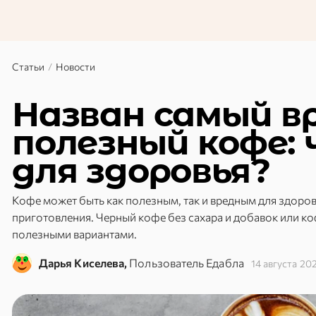
может оказаться яго
из‑за его запаха? Экзотические
что в ботанике вовс
давно перестали быть диковинкой –
«фрукт» — это искл
аще можно встретить на полках
термины. Ученые же
ркетов. Но насколько хорошо вы в
понятием «плод». Х
бираетесь? Проверьте себя в нашем
Статьи
/
Новости
насколько хорошо в
теме? Попробуйте пр
Назван самый в
полезный кофе:
для здоровья?
Кофе может быть как полезным, так и вредным для здоровь
приготовления. Черный кофе без сахара и добавок или ко
полезными вариантами.
Дарья Киселева,
Пользователь Едабла
14 августа 20