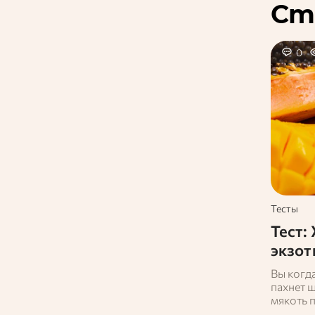
Ст
0
Тесты
Тест:
экзот
Вы когд
пахнет ш
мякоть 
вы знае