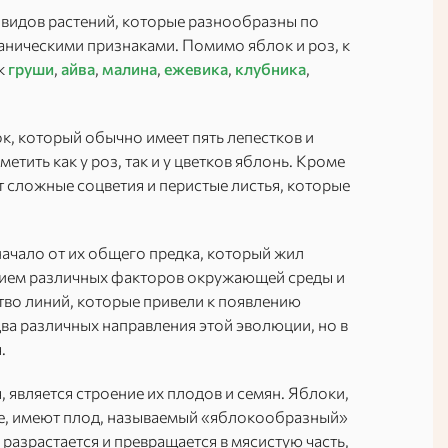
 видов растений, которые разнообразны по
ническими признаками. Помимо яблок и роз, к
ак
груши
,
айва
,
малина
,
ежевика
,
клубника
,
ок, который обычно имеет пять лепестков и
тить как у роз, так и у цветков яблонь. Кроме
 сложные соцветия и перистые листья, которые
ачало от их общего предка, который жил
твием различных факторов окружающей среды и
тво линий, которые привели к появлению
ва различных направления этой эволюции, но в
.
 является строение их плодов и семян. Яблоки,
ые, имеют плод, называемый «яблокообразный»
 разрастается и превращается в мясистую часть,