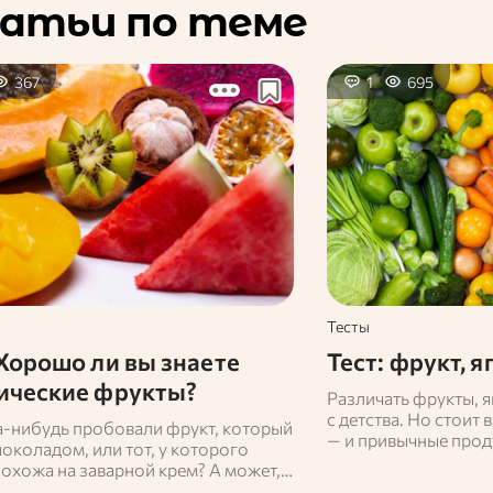
атьи по теме
367
1
695
Тесты
 Хорошо ли вы знаете
Тест: фрукт, 
ические фрукты?
Различать фрукты, я
с детства. Но стоит
а‑нибудь пробовали фрукт, который
— и привычные прод
околадом, или тот, у которого
открываться с неож
похожа на заварной крем? А может,
что многие считают
те, какой плод запрещено проносить