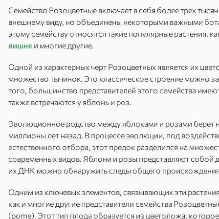
Семейство Розоцветные включает в себя более трех тысяч
внешнему виду, но объединены некоторыми важными бота
этому семейству относятся такие популярные растения, к
вишня
и многие другие.
Одной из характерных черт Розоцветных является их цвет
множество тычинок. Это классическое строение можно заме
того, большинство представителей этого семейства имеют
также встречаются у яблонь и роз.
Эволюционное родство между яблоками и розами берет н
миллионы лет назад. В процессе эволюции, под воздейс
естественного отбора, этот предок разделился на множес
современных видов. Яблони и розы представляют собой д
их ДНК можно обнаружить следы общего происхождения
Одним из ключевых элементов, связывающих эти растения,
как и многие другие представители семейства Розоцветн
(pome). Этот тип плода образуется из цветоложа, которое