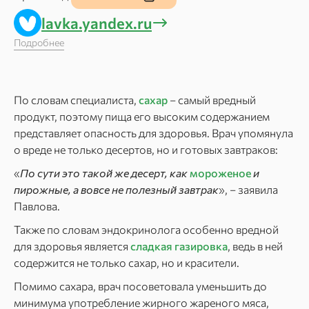
lavka.yandex.ru
Подробнее
По словам специалиста,
сахар
– самый вредный
продукт, поэтому пища его высоким содержанием
представляет опасность для здоровья. Врач упомянула
о вреде не только десертов, но и готовых завтраков:
«
По сути это такой же десерт, как
мороженое
и
пирожные, а вовсе не полезный завтрак
», – заявила
Павлова.
Также по словам эндокринолога особенно вредной
для здоровья является
сладкая газировка
, ведь в ней
содержится не только сахар, но и красители.
Помимо сахара, врач посоветовала уменьшить до
минимума употребление жирного жареного мяса,