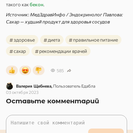
такого как
бекон
.
Источник: МедЗдравИнфо / Эндокринолог Павлова:
Сахар — худший продукт для здоровья сосудов
#
#
#
здоровье
диета
правильное питание
#
#
сахар
рекомендации врачей
585
Валерия Щебнева,
Пользователь Едабла
03 октября 2023
Оставьте комментарий