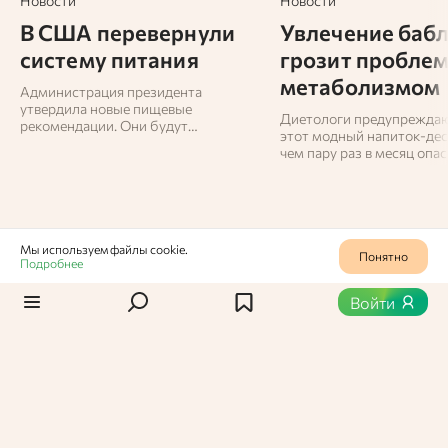
Новости
Новости
В США перевернули
Увлечение бабл
систему питания
грозит проблем
метаболизмом
Администрация президента
утвердила новые пищевые
Диетологи предупреждают
рекомендации. Они будут
этот модный напиток-дес
действовать до 2030 года и
чем пару раз в месяц опас
затронут меню в учебных
заведениях, больницах и армии.
Мы используем файлы cookie.
Понятно
Подробнее
Статьи
/
Новости
0
600
Войти
В России планируют
запустить доставку еды с
помощью дронов
C 2024 года в Москве планируют доставлять еду
дронами, несмотря на запрет полетов