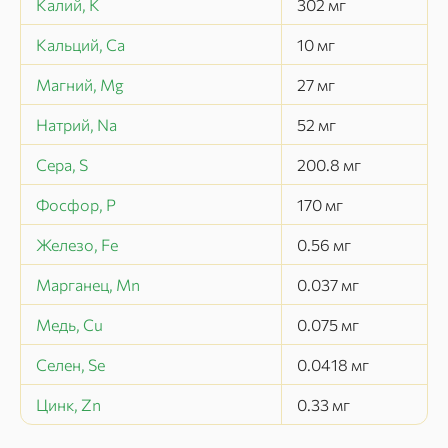
Калий, K
302
мг
Кальций, Ca
10
мг
Магний, Mg
27
мг
Натрий, Na
52
мг
Сера, S
200.8
мг
Фосфор, P
170
мг
Железо, Fe
0.56
мг
Марганец, Mn
0.037
мг
Медь, Cu
0.075
мг
Селен, Se
0.0418
мг
Цинк, Zn
0.33
мг