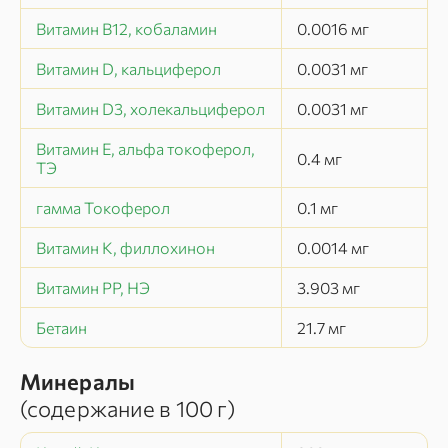
Витамин В12, кобаламин
0.0016
мг
Витамин D, кальциферол
0.0031
мг
Витамин D3, холекальциферол
0.0031
мг
Витамин Е, альфа токоферол,
0.4
мг
ТЭ
гамма Токоферол
0.1
мг
Витамин К, филлохинон
0.0014
мг
Витамин РР, НЭ
3.903
мг
Бетаин
21.7
мг
Минералы
(содержание в
100 г
)