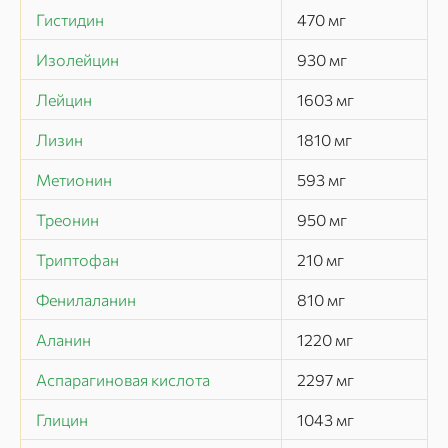
Гистидин
470
мг
Изолейцин
930
мг
Лейцин
1603
мг
Лизин
1810
мг
Метионин
593
мг
Треонин
950
мг
Триптофан
210
мг
Фенилаланин
810
мг
Аланин
1220
мг
Аспарагиновая кислота
2297
мг
Глицин
1043
мг