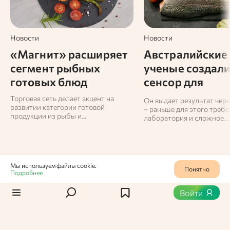
Новости
Новости
«Магнит» расширяет
Австралийские
сегмент рыбных
ученые создал
готовых блюд
сенсор для
определения
Торговая сеть делает акцент на
Он выдает результат чер
развитии категории готовой
свежести рыбы
– раньше для этого требо
продукции из рыбы и
лаборатория и сложное
морепродуктов, рассчитывая
оборудование.
заметно увеличить продажи в этом
направлении.
Мы используем файлы cookie.
Понятно
Подробнее
Продукты
0
594
Войти
Судак
Судак — это пресноводная рыба с белым мясом и