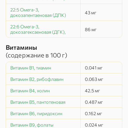
22:5 Омега-3,
43
мг
докозапентаеновая (ДПК)
22:6 Омега-3,
86
мг
докозагексаеновая (ДГК),
Витамины
(содержание в
100 г
)
Витамин В1, тиамин
0.041
мг
Витамин В2, рибофлавин
0.063
мг
Витамин В4, холин
42.5
мг
Витамин В5, пантотеновая
0.487
мг
Витамин В6, пиридоксин
0.162
мг
Витамин В9, фолаты
0.024
мг