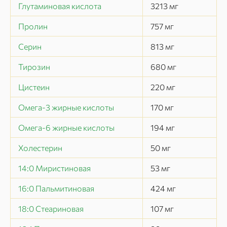
Глутаминовая кислота
3213
мг
Пролин
757
мг
Серин
813
мг
Тирозин
680
мг
Цистеин
220
мг
Омега-3 жирные кислоты
170
мг
Омега-6 жирные кислоты
194
мг
Холестерин
50
мг
14:0 Миристиновая
53
мг
16:0 Пальмитиновая
424
мг
18:0 Стеариновая
107
мг