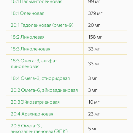
16:1 Пальмитолеиновая
99
мг
18:1 Олеиновая
379
мг
20:1 Гадолеиновая (омега-9)
20
мг
18:2 Линолевая
158
мг
18:3 Линоленовая
33
мг
18:3 Омега-3, альфа-
33
мг
линоленовая
18:4 Омега-3, стиоридовая
3
мг
20:2 Омега-6, эйкозадиеновая
3
мг
20:3 Эйкозатриеновая
10
мг
20:4 Арахидоновая
23
мг
20:5 Омега-3 ,
5
мг
эйкозапентаеновая (ЭПК)