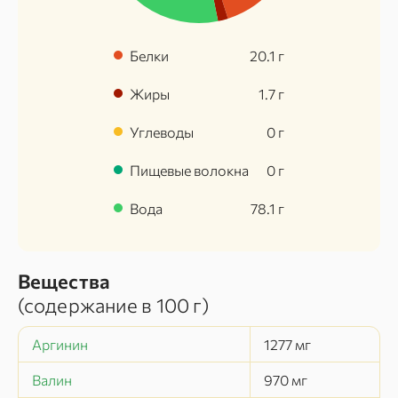
Белки
20.1
г
Жиры
1.7
г
Углеводы
0
г
Пищевые волокна
0
г
Вода
78.1
г
Вещества
(содержание в
100 г
)
Аргинин
1277
мг
Валин
970
мг