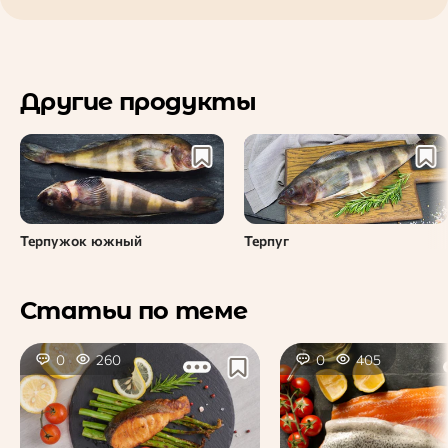
Другие продукты
Терпужок южный
Терпуг
Статьи по теме
0
260
0
405