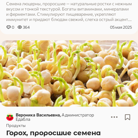
Семена люцерны, проросшие — натуральные ростки с нежным
вкусом и тонкой текстурой. Богаты витаминами, минералами
и ферментами. Стимулируют пищеварение, укрепляют
иммунитет и придают блюдам свежий, слегка острый акцент.
Идеальны для салатов, смузи и закусок.
0
364
05 мая 2025
Вероника Васильевна,
Администратор
Едабла
Продукты
Горох, проросшие семена