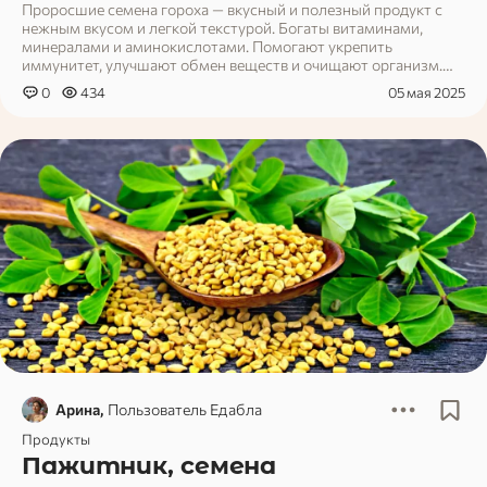
Проросшие семена гороха — вкусный и полезный продукт с
нежным вкусом и легкой текстурой. Богаты витаминами,
минералами и аминокислотами. Помогают укрепить
иммунитет, улучшают обмен веществ и очищают организм.
Отлично сочетаются с салатами, супами и вторыми блюдами.
0
434
05 мая 2025
Арина,
Пользователь Едабла
Продукты
Пажитник, семена