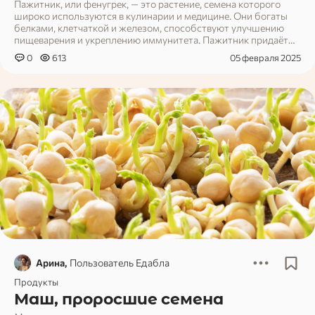
Пажитник, или фенугрек, — это растение, семена которого
широко используются в кулинарии и медицине. Они богаты
белками, клетчаткой и железом, способствуют улучшению
пищеварения и укреплению иммунитета. Пажитник придаёт
блюдам ореховый вкус и часто используется в специях и
0
613
05 февраля 2025
приправах.
Арина,
Пользователь Едабла
Продукты
Маш, проросшие семена