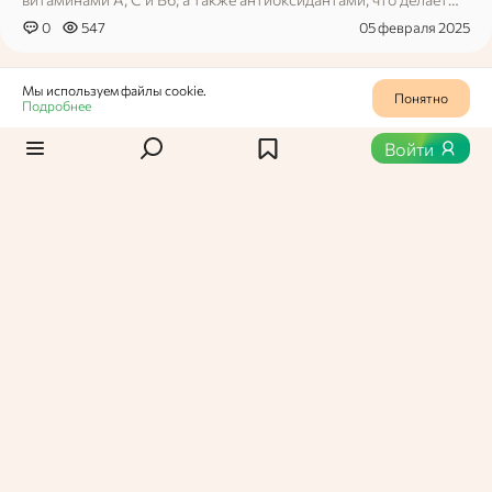
его полезным для иммунной системы и обмена веществ.
0
547
05 февраля 2025
Мы используем файлы cookie.
Понятно
Подробнее
Войти
Марина Шиповская,
Пользователь Едабла
Продукты
Келуак (кепаянг)
Келуак (Pangium edule) – экзотический плод из
Юго‑Восточной Азии, который одновременно очень полезный
и очень опасный. В сыром виде он ядовит, но после обработки
становится ключевым ингредиентом индонезийской и