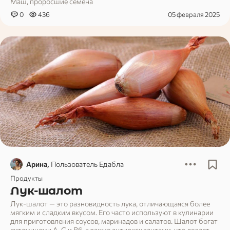
Маш, проросшие семена
0
436
05 февраля 2025
Арина,
Пользователь Едабла
Продукты
Лук-шалот
Лук-шалот — это разновидность лука, отличающаяся более
мягким и сладким вкусом. Его часто используют в кулинарии
для приготовления соусов, маринадов и салатов. Шалот богат
витаминами A, C и B6, а также антиоксидантами, что делает