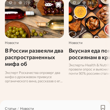
0
223
0
343
Новости
Новости
В России развеяли два
Вкусная еда по
распространенных
россиянам в кр
мифа об
Эксперты Health & Nutrit
органическом вине
провели опрос и выяснили
Эксперт Роскачества опроверг два
почти 90% россиян стали
мифа о дрожжевом привкусе
выбирать вкусную еду, ч
органического вина, рассказав о его
получать от нее удовольс
производстве.
Статьи
/
Новости