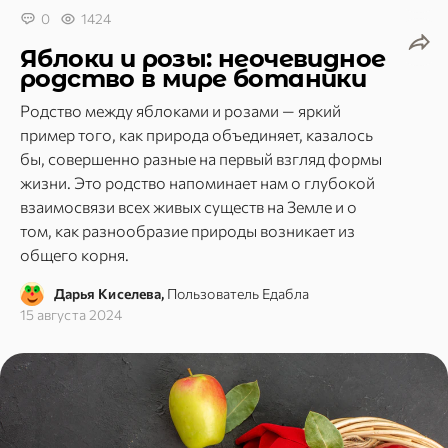
0
1424
Яблоки и розы: неочевидное
родство в мире ботаники
Родство между яблоками и розами — яркий
пример того, как природа объединяет, казалось
бы, совершенно разные на первый взгляд формы
жизни. Это родство напоминает нам о глубокой
взаимосвязи всех живых существ на Земле и о
том, как разнообразие природы возникает из
общего корня.
Дарья Киселева,
Пользователь Едабла
15 августа 2024