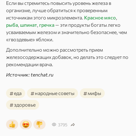
Если вы стремитесь повысить уровень железа в
организме, лучше обратиться к проверенным
источникам этого микроэлемента.
Красное мясо
,
рыба
,
шпинат
,
гречка
— эти продукты богаты легко
усваиваемым железом и значительно безопаснее, чем
«гвоздевые» яблоки.
Дополнительно можно рассмотреть прием
железосодержащих добавок, но делать это следует по
рекомендации врача.
Источник: tenchat.ru
#
#
#
еда
народные советы
мифы
#
здоровье
3795