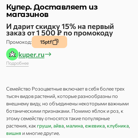
Купер. Доставляет из
магазинов
И дарит скидку 15% на первый
заказ от 1 500 ₽ по промокоду
Промокод:
15ptf
kuper.ru
Подробнее
Семейство Розоцветные включает в себя более трех
тысяч видов растений, которые разнообразны по
внешнему виду, но объединены некоторыми важными
ботаническими признаками. Помимо яблок и роз, к
этому семейству относятся такие популярные
растения, как
груши
,
айва
,
малина
,
ежевика
,
клубника
,
вишня
и многие другие.