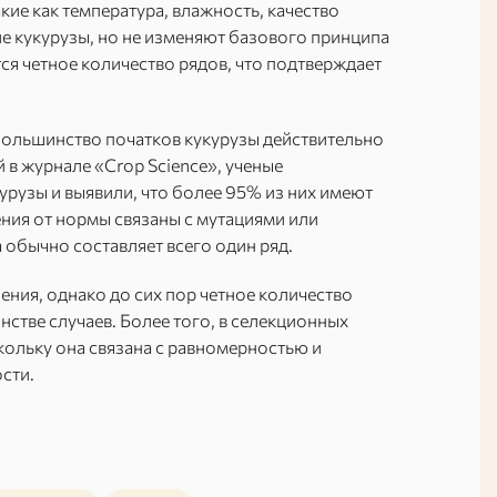
кие как температура, влажность, качество
ие кукурузы, но не изменяют базового принципа
тся четное количество рядов, что подтверждает
ольшинство початков кукурузы действительно
 в журнале «Crop Science», ученые
урузы и выявили, что более 95% из них имеют
ния от нормы связаны с мутациями или
 обычно составляет всего один ряд.
ения, однако до сих пор четное количество
стве случаев. Более того, в селекционных
кольку она связана с равномерностью и
сти.