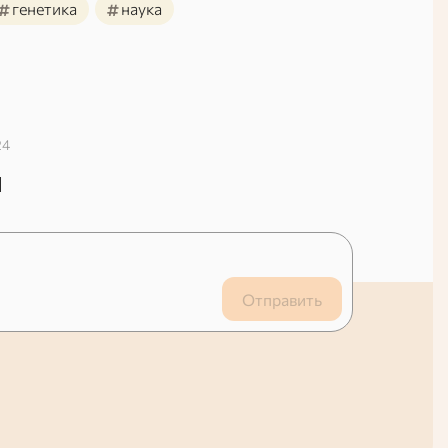
#
#
генетика
наука
24
й
Отправить