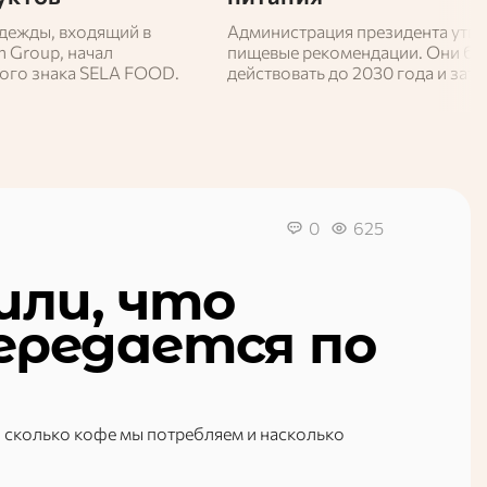
дежды, входящий в
Администрация президента утв
n Group, начал
пищевые рекомендации. Они бу
ого знака SELA FOOD.
действовать до 2030 года и зат
учебных заведениях, больницах 
0
625
или, что
передается по
о, сколько кофе мы потребляем и насколько