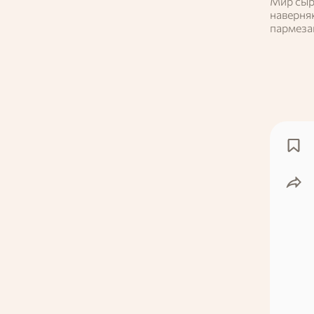
Мир сыр
наверня
пармезан
стилтон 
какой с
Пройдите