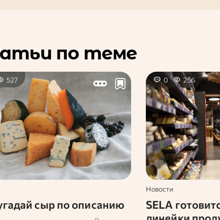
атьи по теме
527
0
256
Новости
 угадай сыр по описанию
SELA готовитс
линейки прод