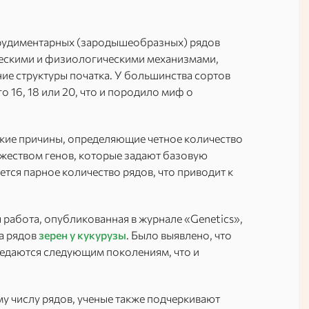
 рудиментарных (зародышеобразных) рядов
ческими и физиологическими механизмами,
ие структуры початка. У большинства сортов
о 16, 18 или 20, что и породило миф о
ские причины, определяющие четное количество
ожеством генов, которые задают базовую
ется парное количество рядов, что приводит к
 работа, опубликованная в журнале «Genetics»,
а рядов
зерен у кукурузы
. Было выявлено, что
редаются следующим поколениям, что и
у числу рядов, ученые также подчеркивают