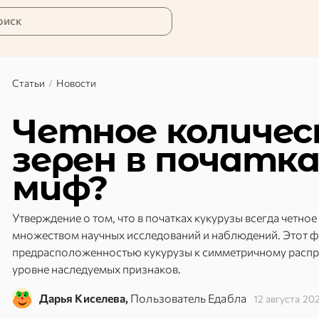
оиск
Статьи
/
Новости
Четное количес
зерен в початк
миф?
Утверждение о том, что в початках кукурузы всегда четно
множеством научных исследований и наблюдений. Этот ф
предрасположенностью кукурузы к симметричному распре
уровне наследуемых признаков.
Дарья Киселева,
Пользователь Едабла
12 августа 20