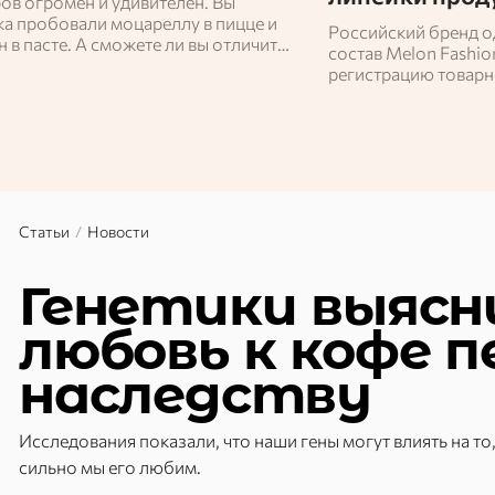
ов огромен и удивителен. Вы
ка пробовали моцареллу в пицце и
Российский бренд о
 в пасте. А сможете ли вы отличить
состав Melon Fashio
от горгонзолы? И знаете ли вы,
регистрацию товарн
ыр делают из ослиного молока?
 наш тест и проверьте себя!
Статьи
/
Новости
Генетики выясн
любовь к кофе 
наследству
Исследования показали, что наши гены могут влиять на т
сильно мы его любим.