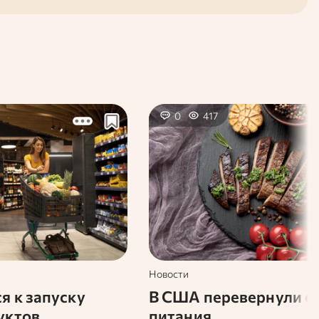
0
417
Новости
я к запуску
В США перевернули с
уктов
питания