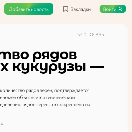
Добавить новость
Закладки
Войти
0
865
тво рядов
ах кукурузы —
е количество рядов зерен, подтверждается
еномен объясняется генетической
делению рядов зерен, что закреплено на
24