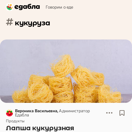
Говорим о еде
#
кукуруза
Вероника Васильевна,
Администратор
Едабла
Продукты
Лапша кукурузная