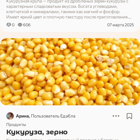
Кукурузная крупа — продукт из дробленых зерен кукурузы с
характерным сладковатым вкусом. Богата углеводами,
клетчаткой и минералами, такими как магний и фосфор.
Имеет яркий цвет и плотную текстуру после приготовления.
Применяется для каши, гарниров, добавления в супы или
0
606
07 марта 2025
выпечку. Не содержит глютена, подходит для диетического и
веганского питания. Универсальность и доступность делают
её популярным выбором для повседневных блюд.
Арина,
Пользователь Едабла
Продукты
Кукуруза, зерно
Кукурузное зерно — универсальный продукт с богатым