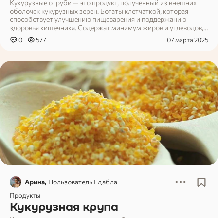
Кукурузные отруби — это продукт, полученный из внешних
оболочек кукурузных зерен. Богаты клетчаткой, которая
способствует улучшению пищеварения и поддержанию
здоровья кишечника. Содержат минимум жиров и углеводов,
подходят для низкокалорийного питания. Используются как
0
577
07 марта 2025
добавка в каши, смузи, выпечку или йогурты. Не содержат
глютена, что делает их идеальным выбором для
безглютеновой диеты. Нейтральный вкус позволяет легко
включать их в рацион.
Арина,
Пользователь Едабла
Продукты
Кукурузная крупа