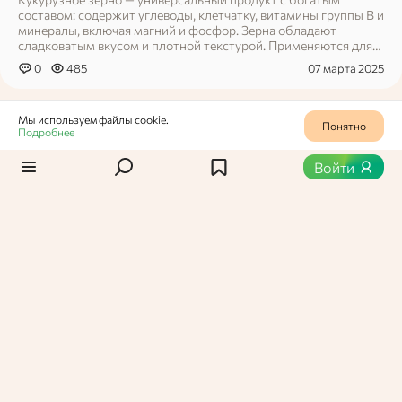
составом: содержит углеводы, клетчатку, витамины группы B и
минералы, включая магний и фосфор. Зерна обладают
сладковатым вкусом и плотной текстурой. Применяются для
приготовления каш, гарниров, супов, выпечки и салатов.
0
485
07 марта 2025
Кукуруза не содержит глютена, что делает её подходящей для
здорового питания. Вариативность цвета — от белого до ярко-
жёлтого — добавляет эстетики блюдам.
Мы используем файлы cookie.
Понятно
Подробнее
Войти
Арина,
Пользователь Едабла
Продукты
Кукуруза желтая, зерно сухое
Желтая кукуруза — сухое зерно с ярким цветом и сладковатым