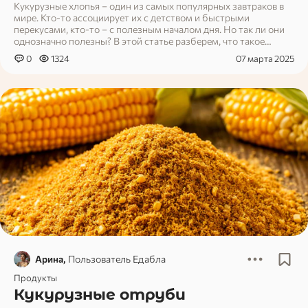
Кукурузные хлопья – один из самых популярных завтраков в
мире. Кто-то ассоциирует их с детством и быстрыми
перекусами, кто-то – с полезным началом дня. Но так ли они
однозначно полезны? В этой статье разберем, что такое
кукурузные хлопья, как они появились, в чем их польза и
0
1324
07 марта 2025
возможный вред, а также как включать их в рацион без риска
для здоровья.
Арина,
Пользователь Едабла
Продукты
Кукурузные отруби