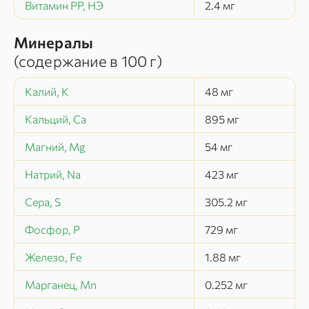
Витамин РР, НЭ
2.4
мг
Минералы
(содержание в
100 г
)
Калий, K
48
мг
Кальций, Ca
895
мг
Магний, Mg
54
мг
Натрий, Na
423
мг
Сера, S
305.2
мг
Фосфор, P
729
мг
Железо, Fe
1.88
мг
Марганец, Mn
0.252
мг