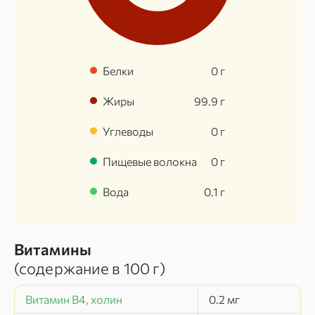
Белки
0
г
Жиры
99.9
г
Углеводы
0
г
Пищевые волокна
0
г
Вода
0.1
г
Витамины
(содержание в
100 г
)
Витамин В4, холин
0.2
мг