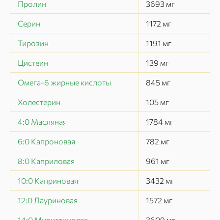
Пролин
3693
мг
Серин
1172
мг
Тирозин
1191
мг
Цистеин
139
мг
Омега-6 жирные кислоты
845
мг
Холестерин
105
мг
4:0 Масляная
1784
мг
6:0 Капроновая
782
мг
8:0 Каприловая
961
мг
10:0 Каприновая
3432
мг
12:0 Лауриновая
1572
мг
14:0 Миристиновая
3609
мг