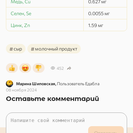
Медь, Cu
0.627
мг
Селен, Se
0.0055
мг
Цинк, Zn
1.59
мг
#
#
сыр
молочный продукт
452
Марина Шиповская,
Пользователь Едабла
08 ноября 2024
Оставьте комментарий
Отправить