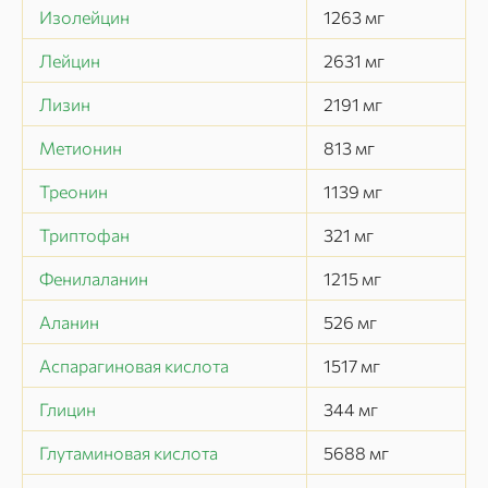
Изолейцин
1263
мг
Лейцин
2631
мг
Лизин
2191
мг
Метионин
813
мг
Треонин
1139
мг
Триптофан
321
мг
Фенилаланин
1215
мг
Аланин
526
мг
Аспарагиновая кислота
1517
мг
Глицин
344
мг
Глутаминовая кислота
5688
мг