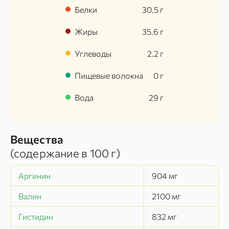
Белки
30.5
г
Жиры
35.6
г
Углеводы
2.2
г
Пищевые волокна
0
г
Вода
29
г
Вещества
(содержание в
100 г
)
Аргинин
904
мг
Валин
2100
мг
Гистидин
832
мг