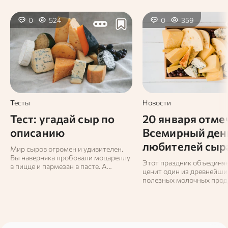
0
524
0
359
Тесты
Новости
Тест: угадай сыр по
20 января отме
описанию
Всемирный ден
любителей сыр
Мир сыров огромен и удивителен.
Вы наверняка пробовали моцареллу
Этот праздник объединяет
в пицце и пармезан в пасте. А
ценит один из древнейши
сможете ли вы отличить стилтон от
полезных молочных прод
горгонзолы? И знаете ли вы, какой
мире.
сыр делают из ослиного молока?
Пройдите наш тест и проверьте
себя!