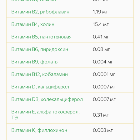
Витамин В2, рибофлавин
1.19
мг
Витамин В4, холин
15.4
мг
Витамин В5, пантотеновая
0.41
мг
Витамин В6, пиридоксин
0.08
мг
Витамин В9, фолаты
0.004
мг
Витамин В12, кобаламин
0.0001
мг
Витамин D, кальциферол
0.0007
мг
Витамин D3, холекальциферол
0.0007
мг
Витамин Е, альфа токоферол,
0.31
мг
ТЭ
Витамин К, филлохинон
0.003
мг