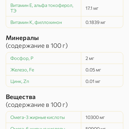
Витамин Е, альфа токоферол,
17.1
мг
ТЭ
Витамин К, филлохинон
0.1839
мг
Минералы
(содержание в
100 г
)
Фосфор, P
2
мг
Железо, Fe
0.05
мг
Цинк, Zn
0.01
мг
Вещества
(содержание в
100 г
)
Омега-3 жирные кислоты
10300
мг
Омега-6 жирные кислоты
50900
мг