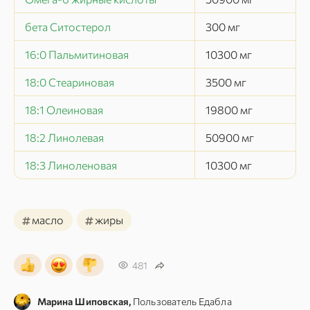
бета Ситостерол
300
мг
16:0 Пальмитиновая
10300
мг
18:0 Стеариновая
3500
мг
18:1 Олеиновая
19800
мг
18:2 Линолевая
50900
мг
18:3 Линоленовая
10300
мг
#
#
масло
жиры
481
Марина Шиповская,
Пользователь Едабла