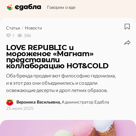
Говорим о еде
Статьи
/
Новости
1
396
LOVE REPUBLIC и
мороженое «Магнат»
представили
коллаборацию HOT&COLD
Оба бренда продвигают философию гедонизма,
и в этот раз они объединились и создали
освежающие десерты и дроп летних образов.
Вероника Васильевна,
Администратор Едабла
25 июля 2025