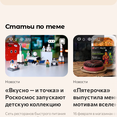
Статьи по теме
0
378
0
1182
Новости
Новости
«Вкусно — и точка» и
«Пятерочка»
Роскосмос запускают
выпустила мен
детскую коллекцию
мотивам вселе
конструкторов
«Короля и Шут
Сеть ресторанов быстрого питания
16 февраля в магазинах с