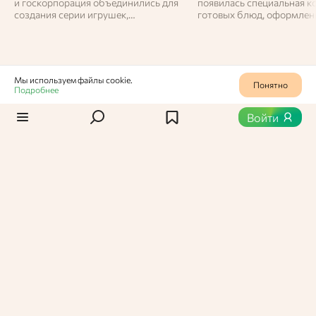
и госкорпорация объединились для
появилась специальная к
создания серии игрушек,
готовых блюд, оформлен
посвящённых отечественной
стилистике культовой па
космонавтике. Наборы появятся в
группы.
предприятиях и доставке с 7 апреля
в рамках Недели космоса.
Мы используем файлы cookie.
Понятно
Подробнее
Статьи
/
Как выбрать
0
378
Войти
Как выбрать
соковыжималку
Свежий сок – полезное и вкусное дополнение к
завтраку и способ переработки излишков
фруктов и овощей. Чтобы получить этот напиток,
необходимо хорошее сырье и надежный
кухонный гаджет. Далее выясним, как выбрать
соковыжималку по функциям, возможностям и
бюджету.
Вероника Васильевна,
Администратор Едабла