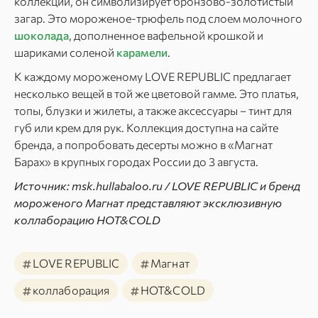
коллекции, он символизирует бронзово-золотистый
загар. Это мороженое-трюфель под слоем молочного
шоколада
, дополненное вафельной крошкой и
шариками соленой
карамели
.
К каждому мороженому LOVE REPUBLIC предлагает
несколько вещей в той же цветовой гамме. Это платья,
топы, блузки и жилеты, а также аксессуары – тинт для
губ или крем для рук. Коллекция доступна на сайте
бренда, а попробовать десерты можно в «Магнат
Барах» в крупных городах России до 3 августа.
Источник: msk.hullabaloo.ru / LOVE REPUBLIC и бренд
мороженого Магнат представляют эксклюзивную
коллаборацию HOT&COLD
#
#
LOVE REPUBLIC
Магнат
#
#
коллаборация
HOT&COLD