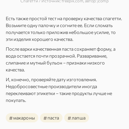
Спагетти / Источник: freepik.com, автор: jcomp
Есть также простой тест на проверку качества спагетти.
Возьмите одну палочку и согните ее. Если сломать
получается только приложив небольшое усилие, то
эти изделия хорошего качества.
После варки качественная паста сохраняет форму, а
вода остается почти прозрачной. Разваривание,
слипание и мутный бульон – признаки низкого
качества.
И, конечно, проверяйте дату изготовления.
Недобросовестные производители иногда
переклеивают этикетки – такие продукты лучше не
покупать.
#
#
#
макароны
паста
лапша