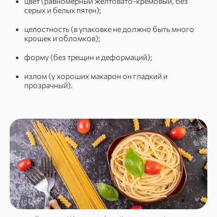
цвет (равномерный желтовато-кремовый, без
серых и белых пятен);
целостность (в упаковке не должно быть много
крошек и обломков);
форму (без трещин и деформаций);
излом (у хороших макарон он гладкий и
прозрачный).