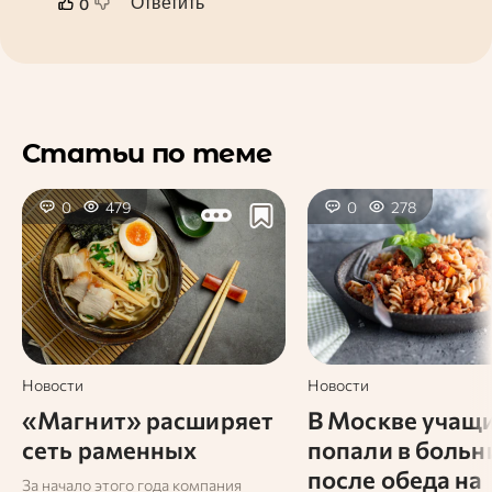
Ответить
0
Статьи по теме
0
479
0
278
Новости
Новости
«Магнит» расширяет
В Москве учащ
сеть раменных
попали в больн
после обеда на
За начало этого года компания