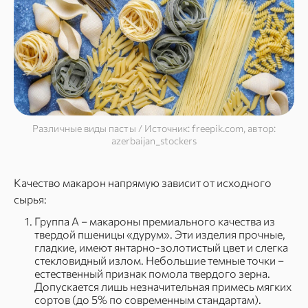
Различные виды пасты / Источник: freepik.com, автор:
azerbaijan_stockers
Качество макарон напрямую зависит от исходного
сырья:
Группа А – макароны премиального качества из
твердой пшеницы «дурум». Эти изделия прочные,
гладкие, имеют янтарно-золотистый цвет и слегка
стекловидный излом. Небольшие темные точки –
естественный признак помола твердого зерна.
Допускается лишь незначительная примесь мягких
сортов (до 5% по современным стандартам).