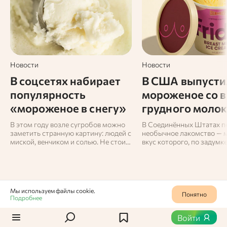
Новости
Новости
В соцсетях набирает
В США выпусти
популярность
мороженое со 
«мороженое в снегу»
грудного моло
В этом году возле сугробов можно
В Соединённых Штатах п
заметить странную картину: людей с
необычное лакомство — 
миской, венчиком и солью. Не стоит
вкус которого, по задумке
удивляться — так выглядит новый
максимально приближен 
вирусный способ приготовить
молоку. Новинку предста
мороженое прямо на улице.
компании Frida и OddFello
стоимость составила $12,
1000 рублей) за порцию в
Мы используем файлы cookie.
Понятно
Подробнее
Статьи
/
Как выбрать
0
604
Войти