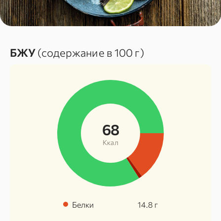
БЖУ
(содержание в 100 г)
68
Ккал
Белки
14.8
г