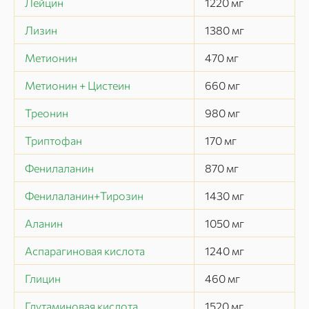
Лейцин
1220
мг
Лизин
1380
мг
Метионин
470
мг
Метионин + Цистеин
660
мг
Треонин
980
мг
Триптофан
170
мг
Фенилаланин
870
мг
Фенилаланин+Тирозин
1430
мг
Аланин
1050
мг
Аспарагиновая кислота
1240
мг
Глицин
460
мг
Глутаминовая кислота
1520
мг