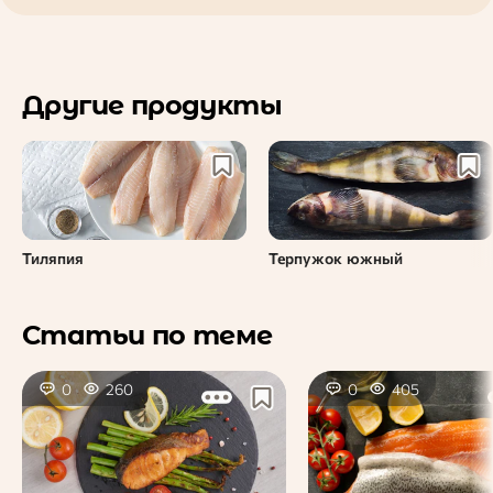
Другие продукты
Тиляпия
Терпужок южный
Статьи по теме
0
260
0
405