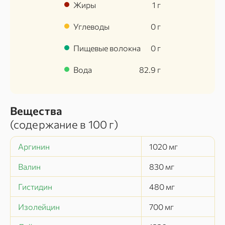
Жиры
1
г
Углеводы
0
г
Пищевые волокна
0
г
Вода
82.9
г
Вещества
(содержание в
100 г
)
Аргинин
1020
мг
Валин
830
мг
Гистидин
480
мг
Изолейцин
700
мг