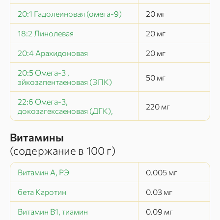
20:1 Гадолеиновая (омега-9)
20
мг
18:2 Линолевая
20
мг
20:4 Арахидоновая
20
мг
20:5 Омега-3 ,
50
мг
эйкозапентаеновая (ЭПК)
22:6 Омега-3,
220
мг
докозагексаеновая (ДГК),
Витамины
(содержание в
100 г
)
Витамин А, РЭ
0.005
мг
бета Каротин
0.03
мг
Витамин В1, тиамин
0.09
мг