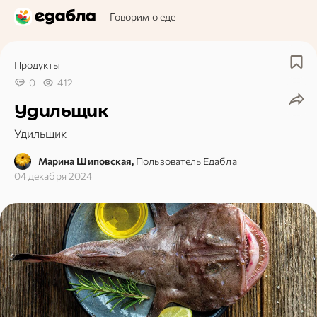
Говорим о еде
Продукты
0
412
Удильщик
Удильщик
Марина Шиповская,
Пользователь Едабла
04 декабря 2024