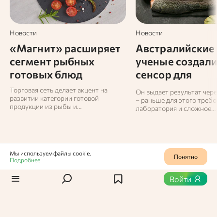
Новости
Новости
«Магнит» расширяет
Австралийские
сегмент рыбных
ученые создал
готовых блюд
сенсор для
определения
Торговая сеть делает акцент на
Он выдает результат чер
развитии категории готовой
свежести рыбы
– раньше для этого требо
продукции из рыбы и
лаборатория и сложное
морепродуктов, рассчитывая
оборудование.
заметно увеличить продажи в этом
направлении.
Мы используем файлы cookie.
Понятно
Подробнее
Статьи
/
Новости
0
363
Войти
Ошибки, которых следует
избегать при
приготовлении паэльи в