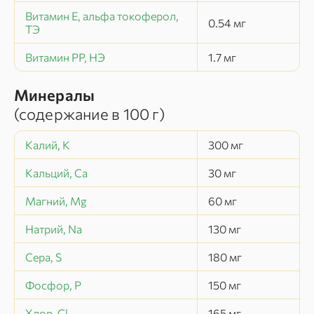
Витамин Е, альфа токоферол,
0.54
мг
ТЭ
Витамин РР, НЭ
1.7
мг
Минералы
(содержание в
100 г
)
Калий, K
300
мг
Кальций, Ca
30
мг
Магний, Mg
60
мг
Натрий, Na
130
мг
Сера, S
180
мг
Фосфор, P
150
мг
Хлор, Cl
165
мг