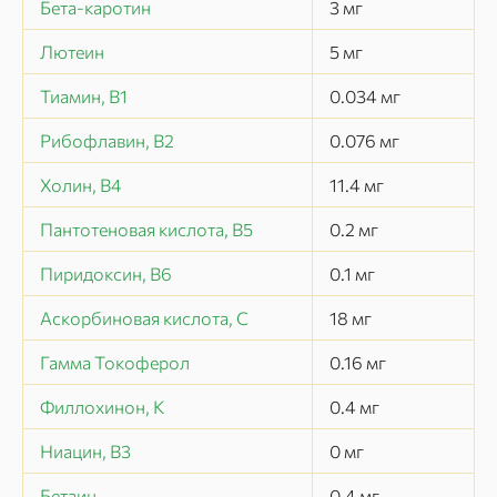
Бета-каротин
3
мг
Лютеин
5
мг
Тиамин, В1
0.034
мг
Рибофлавин, В2
0.076
мг
Холин, В4
11.4
мг
Пантотеновая кислота, В5
0.2
мг
Пиридоксин, В6
0.1
мг
Аскорбиновая кислота, С
18
мг
Гамма Токоферол
0.16
мг
Филлохинон, К
0.4
мг
Ниацин, В3
0
мг
Бетаин
0.4
мг