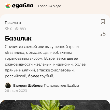
Говорим о еде
Продукты
0
889
Базилик
Специя из свежей или высушенной травы
«Базилик», обладающая необычным
горьковатым вкусом. Встречается две её
разновидности – зеленый, индийский, более
пряный и мягкий, а также фиолетовый,
российский, более грубый.
Валерия Щебнева,
Пользователь Едабла
26 июля 2023