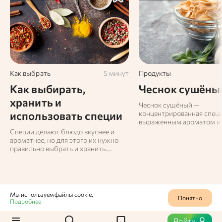
Как выбрать
5 минут
Продукты
Как выбирать,
Чеснок сушёны
хранить и
Чеснок сушёный —
использовать специи
концентрированная специ
выраженным ароматом и
вкусом. Используется в
Специи делают блюдо вкуснее и
приготовлении различны
ароматнее, но для этого их нужно
придавая им пикантность
правильно выбрать и хранить.
вкуса. Сохраняет полезны
Делимся советами, как это сделать,
свежего продукта, удобен
и рассказываем о сочетаниях
хранении и применении.
Мы используем файлы cookie.
Понятно
Подробнее
Продукты
0
1381
Войти