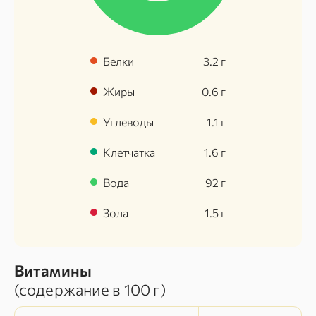
Белки
3.2
г
Жиры
0.6
г
Углеводы
1.1
г
Клетчатка
1.6
г
Вода
92
г
Зола
1.5
г
Витамины
(содержание в
100 г
)