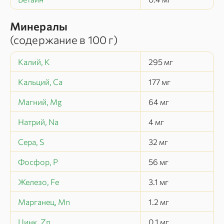
Минералы
(содержание в
100 г
)
Калий, K
295
мг
Кальций, Ca
177
мг
Магний, Mg
64
мг
Натрий, Na
4
мг
Сера, S
32
мг
Фосфор, P
56
мг
Железо, Fe
3.1
мг
Марганец, Mn
1.2
мг
Цинк, Zn
0.1
мг