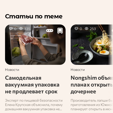
Статьи по теме
0
335
0
253
Новости
Новости
Самодельная
Nongshim объяв
вакуумная упаковка
планах открыт
не продлевает срок
дочернее
хранения продуктов
предприятие в 
Эксперт по пищевой безопасности
Производитель лапши бы
Елена Крупская объяснила, почему
приготовления из Южной
домашняя вакуумная упаковка не
планирует открыть в июн