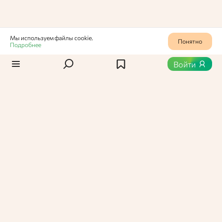
увеличивает срок годности готовых
дочернюю компанию в Мо
блюд.
создав центр продаж для
стран СНГ в ответ на рост
рамен.
Мы используем файлы cookie.
Понятно
Подробнее
Статьи
/
Новости
0
253
Войти
Nongshim объявил о планах
открыть дочернее
предприятие в России
Производитель лапши быстрого приготовления
из Южной Кореи планирует открыть в июне
дочернюю компанию в Москве, создав центр
продаж для России и стран СНГ в ответ на рост
спроса на рамен.
Александра Савченко,
Администратор Едабла
08 апреля 2026