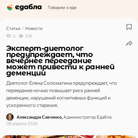
Говорим о еде
Статьи
/
Новости
0
318
Эксперт‑диетолог
предупреждает, что
вечернее переедание
может привести к ранней
деменции
Диетолог Елена Соломатина предупреждает, что
переедание ночью повышает риск ранней
деменции, нарушений когнитивных функций и
ускоренного старения.
Александра Савченко,
Администратор Едабла
08 апреля 2026