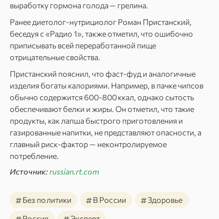
выработку гормона голода — грелина.
Ранее диетолог‑нутрициолог Роман Пристанский,
беседуя с «Радио 1», также отметил, что ошибочно
приписывать всей переработанной пище
отрицательные свойства.
Пристанский пояснил, что фаст‑фуд и аналогичные
изделия богаты калориями. Например, в пачке чипсов
обычно содержится 600‑800 ккал, однако сытость
обеспечивают белки и жиры. Он отметил, что такие
продукты, как лапша быстрого приготовления и
газированные напитки, не представляют опасности, а
главный риск‑фактор — неконтролируемое
потребление.
Источник:
russian.rt.com
#
#
#
Без политики
В России
Здоровье
#
#
Россия
Эксперт