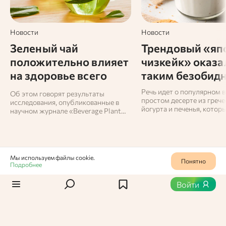
Новости
Новости
Зеленый чай
Трендовый «яп
положительно влияет
чизкейк» оказа
на здоровье всего
таким безобид
организма
Речь идет о популярном в
Об этом говорят результаты
простом десерте из грече
исследования, опубликованные в
йогурта и печенья, которы
научном журнале «Beverage Plant
убирают в холодильник.
Research».
Мы используем файлы cookie.
Понятно
Подробнее
Продукты
0
624
Войти
Малина
Ароматная сладкая ягода, любимая многими.