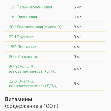
16:1 Пальмитолеиновая
5
мг
18:1 Олеиновая
6
мг
20:1 Гадолеиновая (омега-9)
8
мг
22:1 Эруковая
9
мг
18:2 Линолевая
4
мг
20:4 Арахидоновая
9
мг
20:5 Омега-3 ,
4
мг
эйкозапентаеновая (ЭПК)
22:6 Омега-3,
6
мг
докозагексаеновая (ДГК),
Витамины
(содержание в
100 г
)