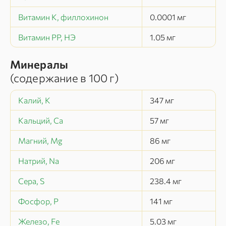
Витамин К, филлохинон
0.0001
мг
Витамин РР, НЭ
1.05
мг
Минералы
(содержание в
100 г
)
Калий, K
347
мг
Кальций, Ca
57
мг
Магний, Mg
86
мг
Натрий, Na
206
мг
Сера, S
238.4
мг
Фосфор, P
141
мг
Железо, Fe
5.03
мг