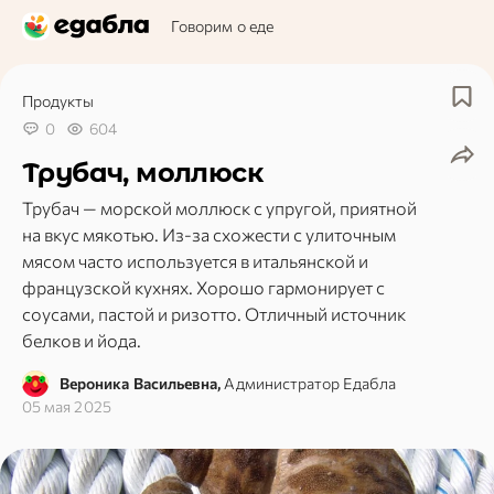
Говорим о еде
Продукты
0
604
Трубач, моллюск
Трубач — морской моллюск с упругой, приятной
на вкус мякотью. Из-за схожести с улиточным
мясом часто используется в итальянской и
французской кухнях. Хорошо гармонирует с
соусами, пастой и ризотто. Отличный источник
белков и йода.
Вероника Васильевна,
Администратор Едабла
05 мая 2025