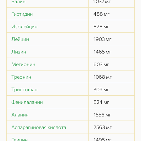
Валин
1037
мг
Гистидин
488
мг
Изолейцин
828
мг
Лейцин
1903
мг
Лизин
1465
мг
Метионин
603
мг
Треонин
1068
мг
Триптофан
309
мг
Фенилаланин
824
мг
Аланин
1556
мг
Аспарагиновая кислота
2563
мг
Глицин
1495
мг