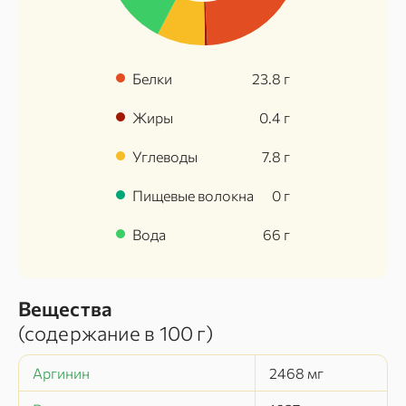
Белки
23.8
г
Жиры
0.4
г
Углеводы
7.8
г
Пищевые волокна
0
г
Вода
66
г
Вещества
(содержание в
100 г
)
Аргинин
2468
мг