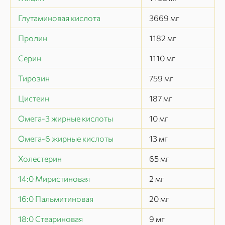
Глутаминовая кислота
3669
мг
Пролин
1182
мг
Серин
1110
мг
Тирозин
759
мг
Цистеин
187
мг
Омега-3 жирные кислоты
10
мг
Омега-6 жирные кислоты
13
мг
Холестерин
65
мг
14:0 Миристиновая
2
мг
16:0 Пальмитиновая
20
мг
18:0 Стеариновая
9
мг