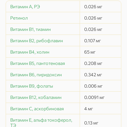
Витамин А, РЭ
0.026
мг
Ретинол
0.026
мг
Витамин В1, тиамин
0.026
мг
Витамин В2, рибофлавин
0.107
мг
Витамин В4, холин
65
мг
Витамин В5, пантотеновая
0.208
мг
Витамин В6, пиридоксин
0.342
мг
Витамин В9, фолаты
0.006
мг
Витамин В12, кобаламин
0.0091
мг
Витамин C, аскорбиновая
4
мг
Витамин Е, альфа токоферол,
0.13
мг
ТЭ