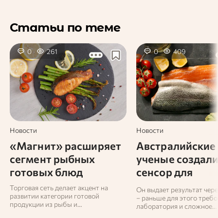
Статьи по теме
0
261
0
409
Новости
Новости
«Магнит» расширяет
Австралийские
сегмент рыбных
ученые создал
готовых блюд
сенсор для
определения
Торговая сеть делает акцент на
Он выдает результат чер
развитии категории готовой
свежести рыбы
– раньше для этого требо
продукции из рыбы и
лаборатория и сложное
морепродуктов, рассчитывая
оборудование.