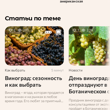
американская
Статьи по теме
1
283
1
339
Как выбрать
5 минут
Новости
Виноград: сезонность
День виноград
и как выбрать
отпразднуют в
Ботаническом 
Виноград – ягода, которая продается
в магазинах и на рынках в любое
МГУ
Праздник винограда с дег
время года. Его любят за приятный
консультациями от экспе
вкус и ценят за пользу для здоровья.
пройдет в Ботаническом 
Виноград богат витаминами А, С и