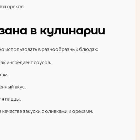
 и орехов.
зана в кулинарии
но использовать в разнообразных блюдах:
ак ингредиент соусов.
там.
енный вкус.
ля пиццы.
качестве закуски с оливками и орехами.