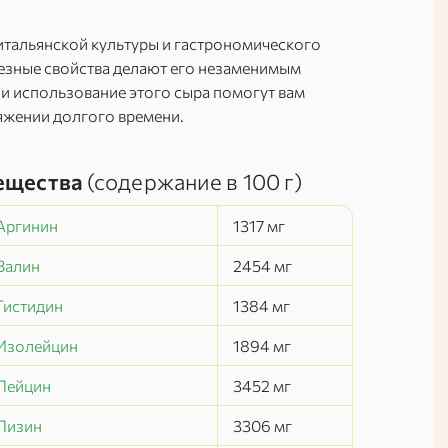
 итальянской культуры и гастрономического
лезные свойства делают его незаменимым
 и использование этого сыра помогут вам
яжении долгого времени.
ещества
(содержание в
100 г
)
Аргинин
1317
мг
Валин
2454
мг
Гистидин
1384
мг
Изолейцин
1894
мг
Лейцин
3452
мг
Лизин
3306
мг