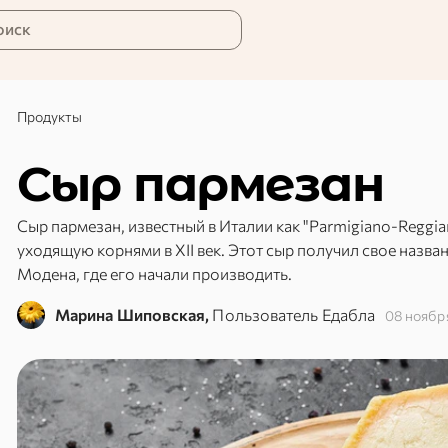
оиск
Продукты
Сыр пармезан
Сыр пармезан, известный в Италии как "Parmigiano-Reggia
уходящую корнями в XII век. Этот сыр получил свое назв
Модена, где его начали производить.
Марина Шиповская,
Пользователь Едабла
08 ноябр