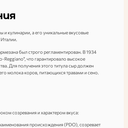
ния
 и кулинарии, а его уникальные вкусовые
 Италии.
рмезана был строго регламентирован. В 1934
o-Reggiano", что гарантировало высокое
ва. Для получения этого титула сыр должен
его молока коров, питающихся травами и сено.
оком созревания и характером вкуса:
 наименования происхождения (PDO), созревает