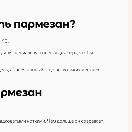
ть пармезан?
 °C.
у или специальную пленку для сыра, чтобы
ль, а запечатанный — до нескольких месяцев.
армезан
адковатыми нотками. Чем дольше он созревает,