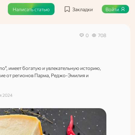
Написать статью
Закладки
Войти
0
708
no", имеет богатую и увлекательную историю,
ание от регионов Парма, Реджо-Эмилия и
я 2024