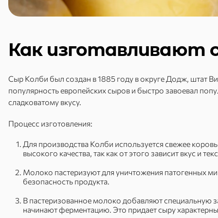
Как изготавливают с
Сыр Колби был создан в 1885 году в округе Додж, штат В
популярность европейских сыров и быстро завоевал попул
сладковатому вкусу.
Процесс изготовления:
Для производства Колби используется свежее коров
высокого качества, так как от этого зависит вкус и те
Молоко пастеризуют для уничтожения патогенных ми
безопасность продукта.
В пастеризованное молоко добавляют специальную за
начинают ферментацию. Это придает сыру характерный