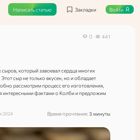
Написать статью
Закладки
Войти
0
441
 сыров, который завоевал сердца многих
Этот сыр не только вкусен, но и обладает
обно рассмотрим процесс его изготовления,
ся интересными фактами о Колби и предложим
Время прочтения:
3 минуты
я 2024