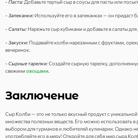
- Паста:
Добавьте тертый сыр в соусы для пасты или посып
- Запеканки:
Используйте его в запеканках — он придаст 
- Салаты:
Нарежьте сыр кубиками и добавьте в салаты для
- Закуски:
Подавайте колби нарезанным с фруктами, ореха
вечеринок.
- Сырные тарелки:
Создайте сырную тарелку, дополненн
свежими
овощами
.
Заключение
Сыр Колби — это не только вкусный продукт с уникальной 
множества полезных веществ. Его можно использовать в 
выбором для гурманов и любителей кулинарии. Однако н
употребляйте его в меру! Откройте для себя мир сыра Ко