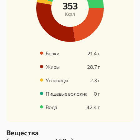
353
Ккал
Белки
21.4
г
Жиры
28.7
г
Углеводы
2.3
г
Пищевые волокна
0
г
Вода
42.4
г
Вещества