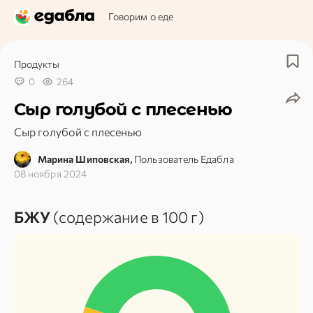
Говорим о еде
Продукты
0
264
Сыр голубой с плесенью
Сыр голубой с плесенью
Марина Шиповская,
Пользователь Едабла
08 ноября 2024
БЖУ
(содержание в 100 г)