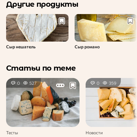
Другие продукты
Сыр нешатель
Сыр романо
Статьи по теме
0
527
0
359
Тесты
Новости