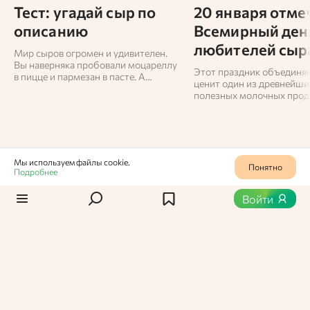
Тест: угадай сыр по
20 января отме
описанию
Всемирный ден
любителей сыр
Мир сыров огромен и удивителен.
Вы наверняка пробовали моцареллу
Этот праздник объединяет
в пицце и пармезан в пасте. А
ценит один из древнейши
сможете ли вы отличить стилтон от
полезных молочных прод
горгонзолы? И знаете ли вы, какой
мире.
сыр делают из ослиного молока?
Пройдите наш тест и проверьте
себя!
Мы используем файлы cookie.
Понятно
Подробнее
Продукты
0
257
Войти
Сапота
Сапота
Марина Шиповская,
Пользователь Едабла
08 ноября 2024