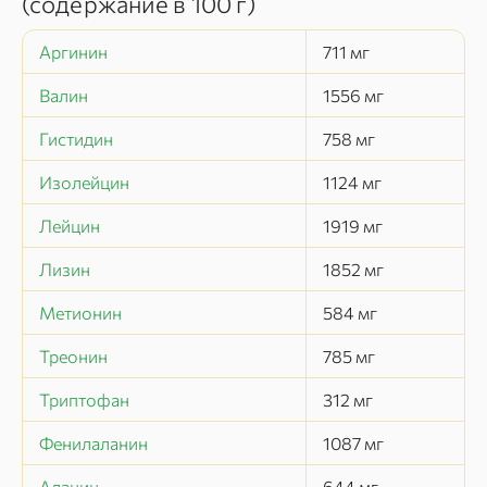
(содержание в
100 г
)
Аргинин
711
мг
Валин
1556
мг
Гистидин
758
мг
Изолейцин
1124
мг
Лейцин
1919
мг
Лизин
1852
мг
Метионин
584
мг
Треонин
785
мг
Триптофан
312
мг
Фенилаланин
1087
мг
Аланин
644
мг