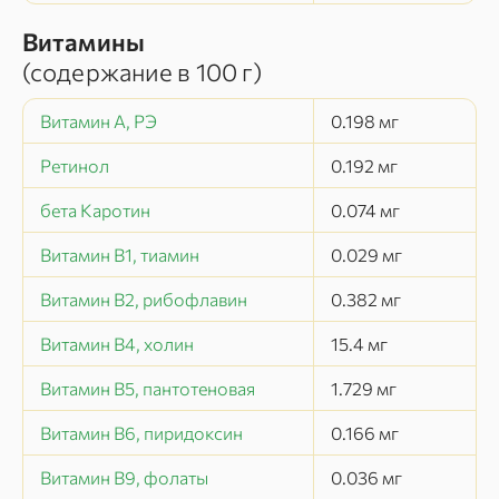
Витамины
(содержание в
100 г
)
Витамин А, РЭ
0.198
мг
Ретинол
0.192
мг
бета Каротин
0.074
мг
Витамин В1, тиамин
0.029
мг
Витамин В2, рибофлавин
0.382
мг
Витамин В4, холин
15.4
мг
Витамин В5, пантотеновая
1.729
мг
Витамин В6, пиридоксин
0.166
мг
Витамин В9, фолаты
0.036
мг