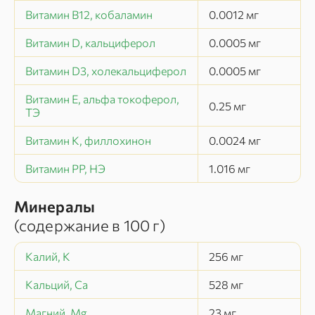
Витамин В12, кобаламин
0.0012
мг
Витамин D, кальциферол
0.0005
мг
Витамин D3, холекальциферол
0.0005
мг
Витамин Е, альфа токоферол,
0.25
мг
ТЭ
Витамин К, филлохинон
0.0024
мг
Витамин РР, НЭ
1.016
мг
Минералы
(содержание в
100 г
)
Калий, K
256
мг
Кальций, Ca
528
мг
Магний, Mg
23
мг