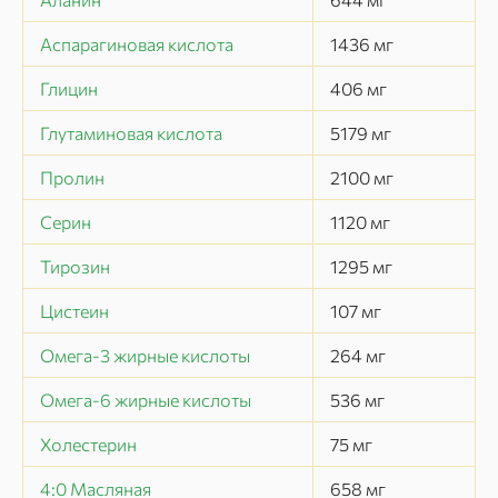
Аспарагиновая кислота
1436
мг
Глицин
406
мг
Глутаминовая кислота
5179
мг
Пролин
2100
мг
Серин
1120
мг
Тирозин
1295
мг
Цистеин
107
мг
Омега-3 жирные кислоты
264
мг
Омега-6 жирные кислоты
536
мг
Холестерин
75
мг
4:0 Масляная
658
мг