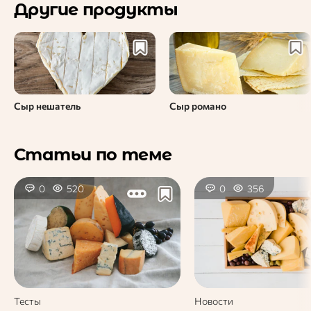
Другие продукты
Сыр нешатель
Сыр романо
Статьи по теме
0
520
0
356
Тесты
Новости