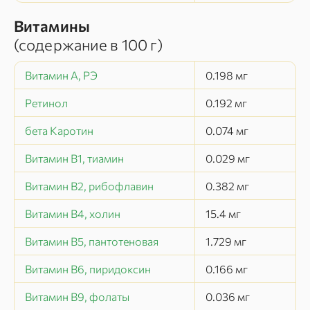
Витамины
(содержание в
100 г
)
Витамин А, РЭ
0.198
мг
Ретинол
0.192
мг
бета Каротин
0.074
мг
Витамин В1, тиамин
0.029
мг
Витамин В2, рибофлавин
0.382
мг
Витамин В4, холин
15.4
мг
Витамин В5, пантотеновая
1.729
мг
Витамин В6, пиридоксин
0.166
мг
Витамин В9, фолаты
0.036
мг