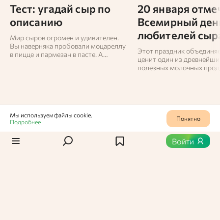
Тест: угадай сыр по
20 января отме
описанию
Всемирный ден
любителей сыр
Мир сыров огромен и удивителен.
Вы наверняка пробовали моцареллу
Этот праздник объединяет
в пицце и пармезан в пасте. А
ценит один из древнейши
сможете ли вы отличить стилтон от
полезных молочных прод
горгонзолы? И знаете ли вы, какой
мире.
сыр делают из ослиного молока?
Пройдите наш тест и проверьте
себя!
Мы используем файлы cookie.
Понятно
Подробнее
Продукты
0
419
Войти
Сапота
Сапота
Марина Шиповская,
Пользователь Едабла
08 ноября 2024