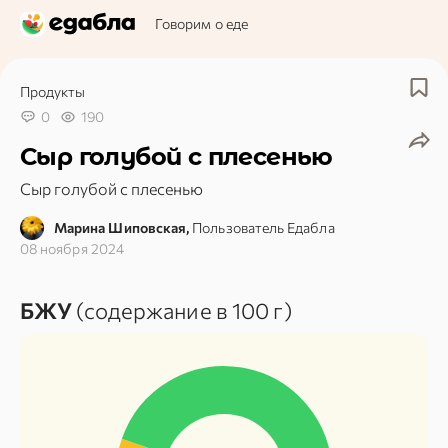
Говорим о еде
Продукты
0
190
Сыр голубой с плесенью
Сыр голубой с плесенью
Марина Шиповская,
Пользователь Едабла
08 ноября 2024
БЖУ
(содержание в 100 г)