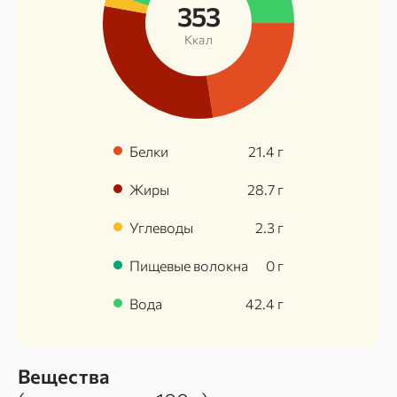
353
Ккал
Белки
21.4
г
Жиры
28.7
г
Углеводы
2.3
г
Пищевые волокна
0
г
Вода
42.4
г
Вещества