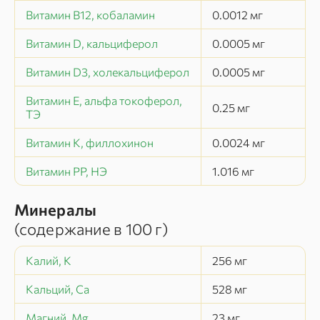
Витамин В12, кобаламин
0.0012
мг
Витамин D, кальциферол
0.0005
мг
Витамин D3, холекальциферол
0.0005
мг
Витамин Е, альфа токоферол,
0.25
мг
ТЭ
Витамин К, филлохинон
0.0024
мг
Витамин РР, НЭ
1.016
мг
Минералы
(содержание в
100 г
)
Калий, K
256
мг
Кальций, Ca
528
мг
Магний, Mg
23
мг