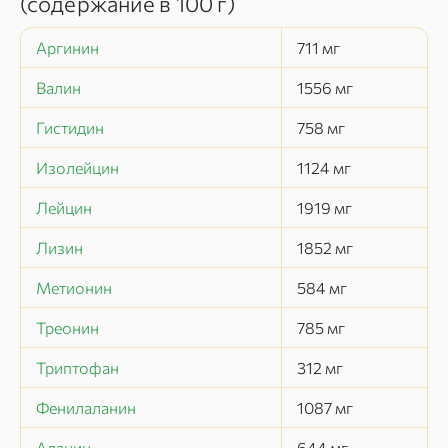
(содержание в
100 г
)
Аргинин
711
мг
Валин
1556
мг
Гистидин
758
мг
Изолейцин
1124
мг
Лейцин
1919
мг
Лизин
1852
мг
Метионин
584
мг
Треонин
785
мг
Триптофан
312
мг
Фенилаланин
1087
мг
Аланин
644
мг