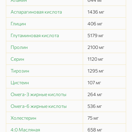
Аспарагиновая кислота
1436
мг
Глицин
406
мг
Глутаминовая кислота
5179
мг
Пролин
2100
мг
Серин
1120
мг
Тирозин
1295
мг
Цистеин
107
мг
Омега-3 жирные кислоты
264
мг
Омега-6 жирные кислоты
536
мг
Холестерин
75
мг
4:0 Масляная
658
мг