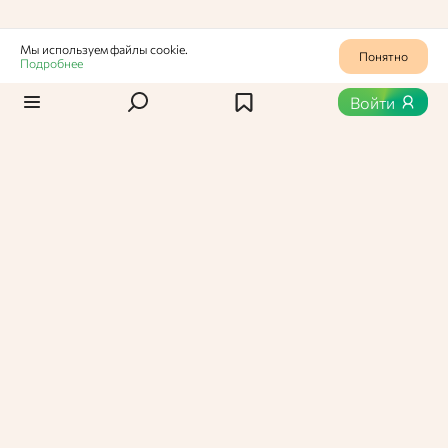
Мы используем файлы cookie.
Понятно
Подробнее
Статьи
/
Новости
1
764
Войти
В «Самокате» запустили
функцию обмена
корзинами
Покупатели теперь могут делиться собранными
заказами с друзьями и близкими, чтобы
упростить совместные покупки.
Вероника Васильевна,
Администратор Едабла
23 сентября 2025