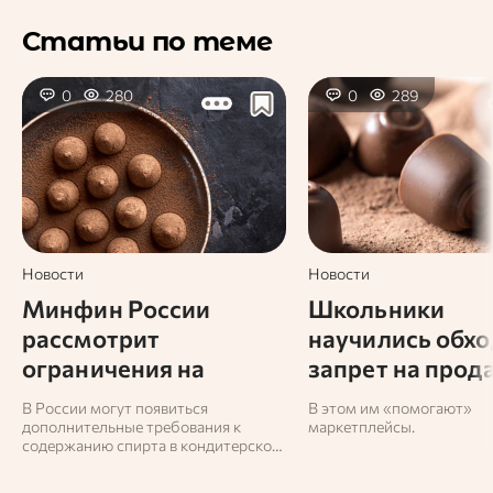
Статьи по теме
0
280
0
289
Новости
Новости
Минфин России
Школьники
рассмотрит
научились обхо
ограничения на
запрет на прод
алкоголь в конфетах
алкоголя
В России могут появиться
В этом им «помогают»
дополнительные требования к
маркетплейсы.
содержанию спирта в кондитерской
продукции.