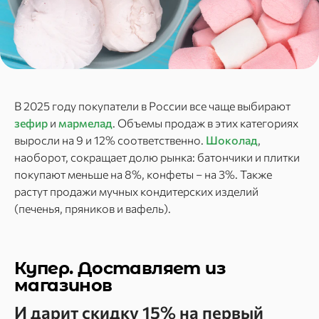
В 2025 году покупатели в России все чаще выбирают
зефир
и
мармелад
. Объемы продаж в этих категориях
выросли на 9 и 12% соответственно.
Шоколад
,
наоборот, сокращает долю рынка: батончики и плитки
покупают меньше на 8%, конфеты – на 3%. Также
растут продажи мучных кондитерских изделий
(печенья, пряников и вафель).
Купер. Доставляет из
магазинов
И дарит скидку 15% на первый