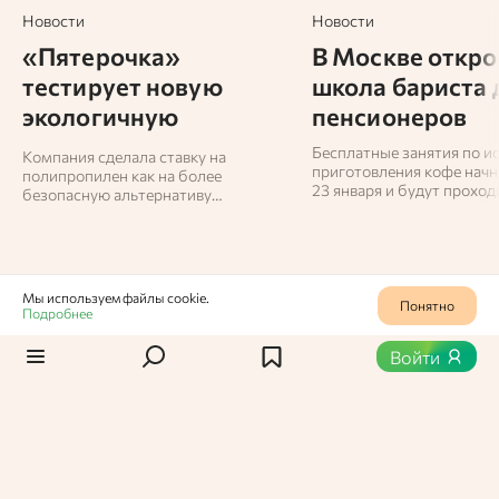
Новости
Новости
«Пятерочка»
В Москве откро
тестирует новую
школа бариста 
экологичную
пенсионеров
упаковку для горячих
Бесплатные занятия по и
Компания сделала ставку на
напитков
приготовления кофе начн
полипропилен как на более
23 января и будут проходи
безопасную альтернативу
флагманских центрах про
привычной бумажной таре. Проект
«Московское долголетие
реализуется в пилотном режиме и
направлен на снижение воздействия
упаковки на окружающую среду.
Мы используем файлы cookie.
Понятно
Подробнее
Статьи
/
Новости
1
343
Войти
Ученые нашли
микропластик в организме
у студентов, часто
заказывающих еду навынос
Частое употребление еды на вынос может