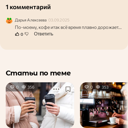
1 комментарий
Дарья
Алексеева
03.09.2025
По-моему, кофе итак всё время плавно дорожает...
Ответить
0
Статьи по теме
0
356
0
353