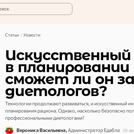
оиск
Статьи
/
Новости
Искусственный
в планировании
сможет ли он з
диетологов?
Технологии продолжают развиваться, и искусственный ин
планирования рациона. Однако, насколько безопасно пол
профессиональными диетологами?
Вероника Васильевна,
Администратор Едабла
29 ав