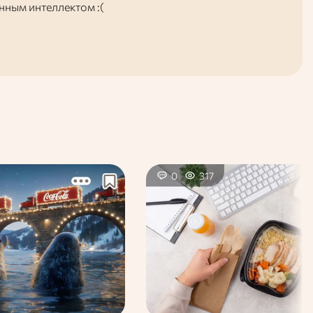
енным интеллектом :(
0
317