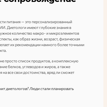
сти питания — это персонализированный
И. Диетологи имеют глубокие знания в
 нужное количество макро- и микроэлементов
спекты, как образ жизни, возраст, физическая
 делает их рекомендации намного более точными
кта.
 не просто список продуктов, а комплексную
ние белков, углеводов и жиров, а также
 на все свои достоинства, вряд ли сможет
нит диетологов? Люди стали планировать