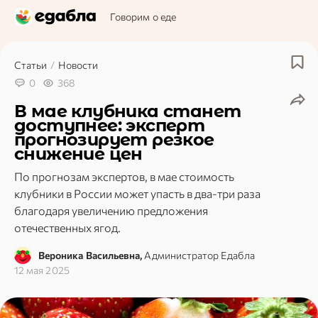
Говорим о еде
Статьи
/
Новости
0
368
В мае клубника станет
доступнее: эксперт
прогнозирует резкое
снижение цен
По прогнозам экспертов, в мае стоимость
клубники в России может упасть в два-три раза
благодаря увеличению предложения
отечественных ягод.
Вероника Васильевна,
Администратор Едабла
12 мая 2025