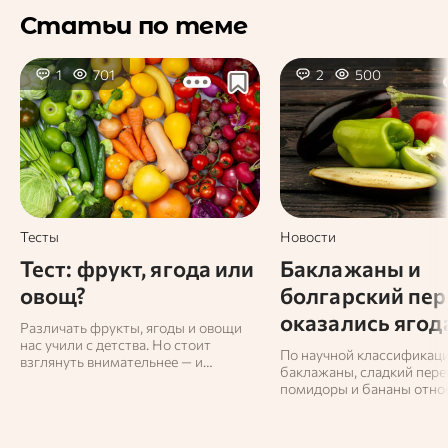
Статьи по теме
1
701
2
500
Тесты
Новости
Тест: фрукт, ягода или
Баклажаны и
овощ?
болгарский пер
оказались ягод
Различать фрукты, ягоды и овощи
нас учили с детства. Но стоит
По научной классификаци
взглянуть внимательнее — и
баклажаны, сладкий перец
привычные продукты начинают
помидоры и бананы относ
открываться с неожиданной
ягодам. Об этом рассказа
стороны. То, что многие считают
Екатерина Пырьева, руко
овощем, на самом деле может
лаборатории возрастной
оказаться ягодой! Интересно и то,