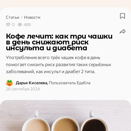
бутылку шампанского так
пробка не пробила потоло
напиток попал в бокалы, 
Статьи
/
Новости
все вокруг. Тем, кому пре
делать это впервые, расс
0
489
простые способы. А с ос
поделимся необычными с
Кофе лечит: как три чашки
чтобы удивить гостей.
в день снижают риск
инсульта и диабета
Употребление всего трёх чашек кофе в день
помогает снизить риск развития таких серьёзных
заболеваний, как инсульт и диабет 2 типа.
Дарья Киселева,
Пользователь Едабла
26 сентября 2024