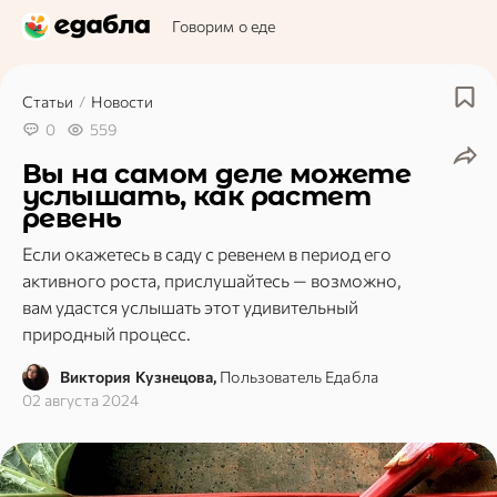
Говорим о еде
Статьи
/
Новости
0
559
Вы на самом деле можете
услышать, как растет
ревень
Если окажетесь в саду с ревенем в период его
активного роста, прислушайтесь — возможно,
вам удастся услышать этот удивительный
природный процесс.
Виктория Кузнецова,
Пользователь Едабла
02 августа 2024