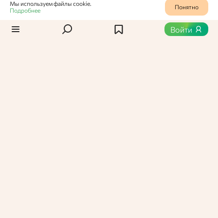
Мы используем файлы cookie.
Понятно
Подробнее
Статьи
/
Новости
0
689
Войти
Сэндвич был изобретен
человеком по имени Эрл
Сэндвич
Как мясо между двумя кусками хлеба стало
популярным по всему миру.
Виктория Кузнецова,
Пользователь Едабла
01 августа 2024