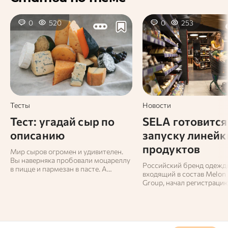
0
520
0
253
Тесты
Новости
Тест: угадай сыр по
SELA готовится
описанию
запуску линейк
продуктов
Мир сыров огромен и удивителен.
Вы наверняка пробовали моцареллу
Российский бренд одежд
в пицце и пармезан в пасте. А
входящий в состав Melon 
сможете ли вы отличить стилтон от
Group, начал регистраци
горгонзолы? И знаете ли вы, какой
товарного знака SELA FO
сыр делают из ослиного молока?
Пройдите наш тест и проверьте
себя!