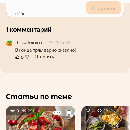
Отправить
0
/ 1000
1 комментарий
Дарья
Алексеева
25.08.2025
В конце прям верно сказано!
Ответить
0
Статьи по теме
0
291
0
281