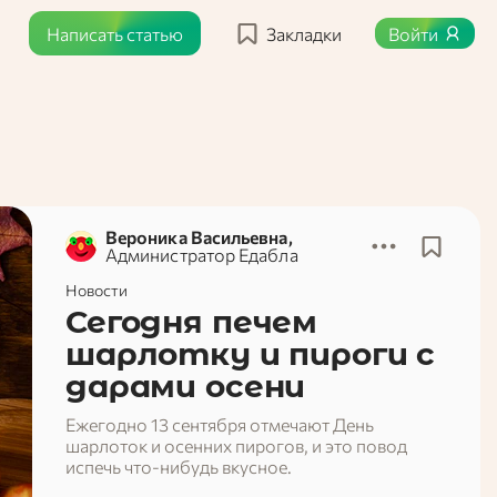
Написать статью
Закладки
Войти
Вероника Васильевна,
Администратор Едабла
Новости
Сегодня печем
шарлотку и пироги с
дарами осени
Ежегодно 13 сентября отмечают День
шарлоток и осенних пирогов, и это повод
испечь что-нибудь вкусное.