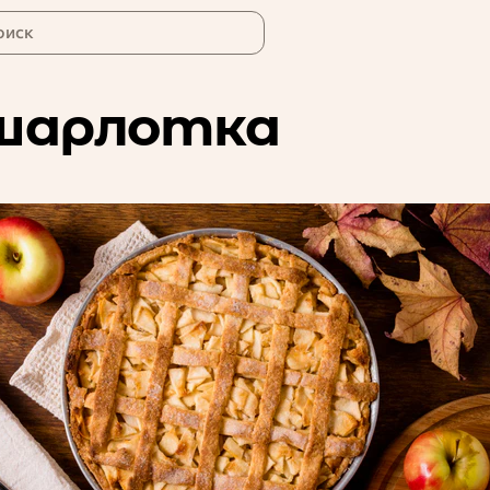
оиск
шарлотка