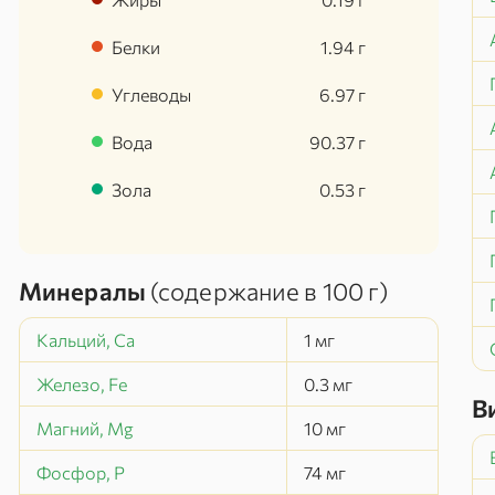
Белки
1.94
г
Углеводы
6.97
г
Вода
90.37
г
Зола
0.53
г
Минералы
(содержание в
100 г
)
Кальций, Ca
1
мг
Железо, Fe
0.3
мг
В
Магний, Mg
10
мг
Фосфор, P
74
мг