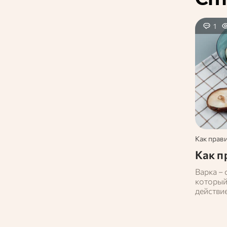
1
Как прав
Как п
Варка –
который 
действи
уничтож
применя
употреб