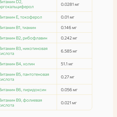
Витамин D2,
0.0281
мг
эргокальциферол
Витамин E, токоферол
0.01
мг
Витамин B1, тиамин
0.146
мг
Витамин B2, рибофлавин
0.242
мг
Витамин B3, никотиновая
6.585
мг
кислота
Витамин B4, холин
51.1
мг
Витамин B5, пантотеновая
0.27
мг
кислота
Витамин B6, пиридоксин
0.056
мг
Витамин B9, фолиевая
0.021
мг
кислота