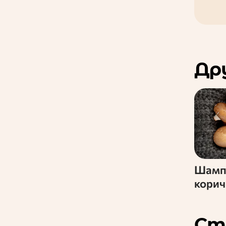
Др
Шамп
кори
Ст