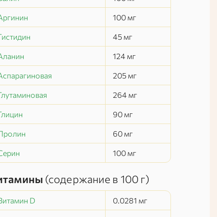
Аргинин
100
мг
Гистидин
45
мг
Аланин
124
мг
Аспарагиновая
205
мг
Глутаминовая
264
мг
Глицин
90
мг
Пролин
60
мг
Серин
100
мг
итамины
(содержание в
100 г
)
Витамин D
0.0281
мг