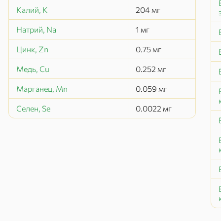
Калий, K
204
мг
Натрий, Na
1
мг
Цинк, Zn
0.75
мг
Медь, Cu
0.252
мг
Марганец, Mn
0.059
мг
Селен, Se
0.0022
мг