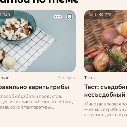
340
1
776
ильно
3 минуты
Тесты
равильно варить грибы
Тест: съедобн
несъедобный 
 способ обработки продуктов,
делает их мягче и безопаснее (под
Миновала первая пол
ем высокой температуры
— начался грибной с
аются опасные бактерии). Его
встретить десятки р
ют для разных продуктов перед
этого царства. Мно
лением их в пищу или дальнейшим
собой и не всегда ле