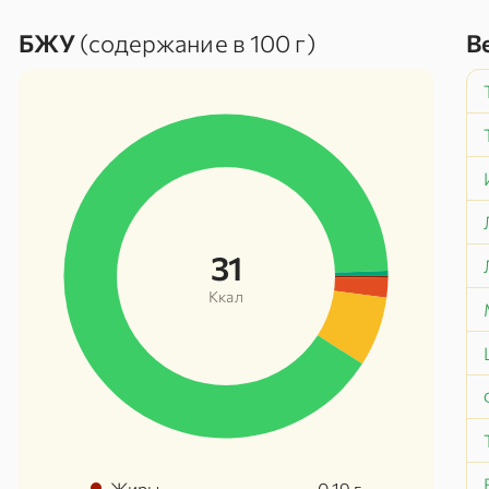
БЖУ
(содержание в 100 г)
В
31
Ккал
Жиры
0.19
г