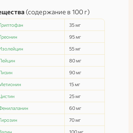
ещества
(содержание в
100 г
)
Триптофан
35
мг
Треонин
95
мг
Изолейцин
55
мг
Лейцин
80
мг
Лизин
90
мг
Метионин
15
мг
Цистин
25
мг
Фенилаланин
60
мг
Тирозин
70
мг
Валин
100
мг