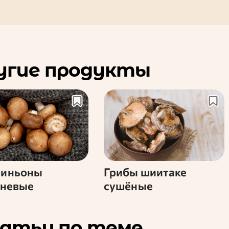
угие продукты
иньоны
Грибы шиитаке
чневые
сушёные
атьи по теме