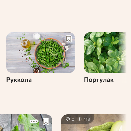
Руккола
Портулак
0
418