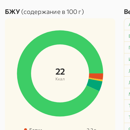
БЖУ
(содержание в 100 г)
В
22
Ккал
Белки
2.2
г