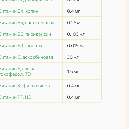
Витамин В4, холин
0.4
мг
Витамин В5, пантотеновая
0.25
мг
Витамин В6, пиридоксин
0.106
мг
Витамин В9, фолаты
0.015
мг
Витамин C, аскорбиновая
30
мг
Витамин Е, альфа
1.5
мг
токоферол, ТЭ
Витамин К, филлохинон
0.4
мг
Витамин РР, НЭ
0.4
мг