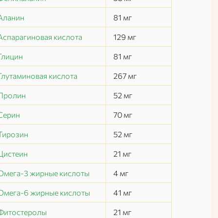
Аланин
81
мг
Аспарагиновая кислота
129
мг
Глицин
81
мг
Глутаминовая кислота
267
мг
Пролин
52
мг
Серин
70
мг
Тирозин
52
мг
Цистеин
21
мг
Омега-3 жирные кислоты
4
мг
Омега-6 жирные кислоты
41
мг
Фитостеролы
21
мг