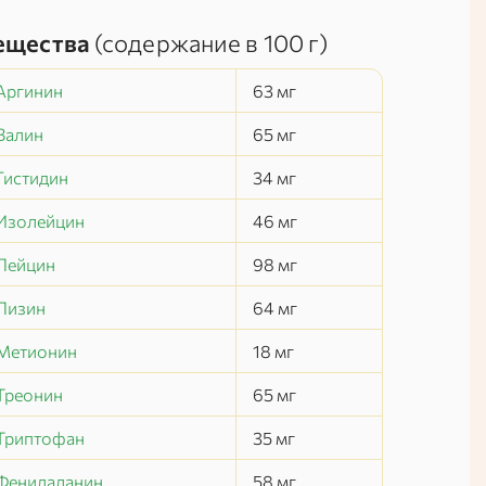
ещества
(содержание в
100 г
)
Аргинин
63
мг
Валин
65
мг
Гистидин
34
мг
Изолейцин
46
мг
Лейцин
98
мг
Лизин
64
мг
Метионин
18
мг
Треонин
65
мг
Триптофан
35
мг
Фенилаланин
58
мг