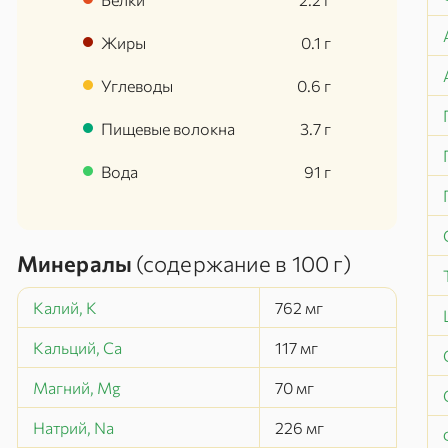
Жиры
0.1
г
Углеводы
0.6
г
Пищевые волокна
3.7
г
Вода
91
г
Минералы
(содержание в
100 г
)
Калий, K
762
мг
Кальций, Ca
117
мг
Магний, Mg
70
мг
Натрий, Na
226
мг