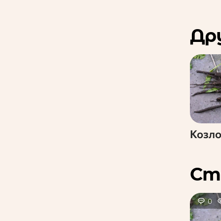
Др
Козл
Ст
0