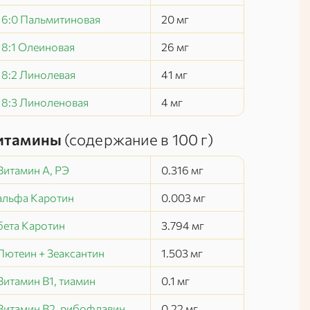
16:0 Пальмитиновая
20
мг
18:1 Олеиновая
26
мг
18:2 Линолевая
41
мг
18:3 Линоленовая
4
мг
итамины
(содержание в
100 г
)
Витамин А, РЭ
0.316
мг
альфа Каротин
0.003
мг
бета Каротин
3.794
мг
Лютеин + Зеаксантин
1.503
мг
Витамин В1, тиамин
0.1
мг
Витамин В2, рибофлавин
0.22
мг