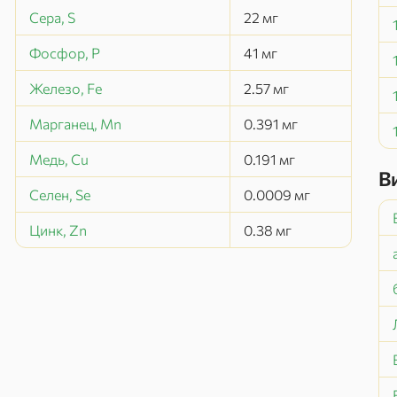
Сера, S
22
мг
Фосфор, P
41
мг
Железо, Fe
2.57
мг
Марганец, Mn
0.391
мг
Медь, Cu
0.191
мг
В
Селен, Se
0.0009
мг
Цинк, Zn
0.38
мг