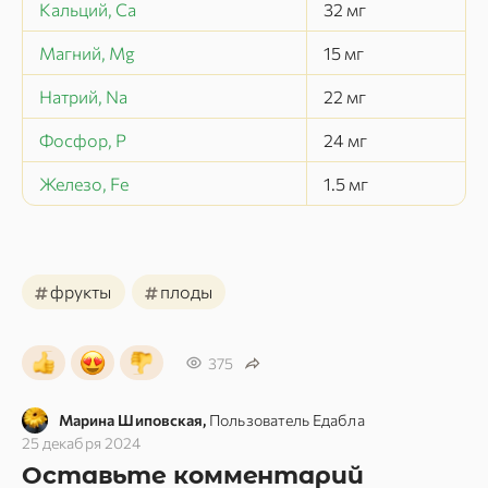
Кальций, Ca
32
мг
Магний, Mg
15
мг
Натрий, Na
22
мг
Фосфор, P
24
мг
Железо, Fe
1.5
мг
#
#
фрукты
плоды
375
Марина Шиповская,
Пользователь Едабла
25 декабря 2024
Оставьте комментарий