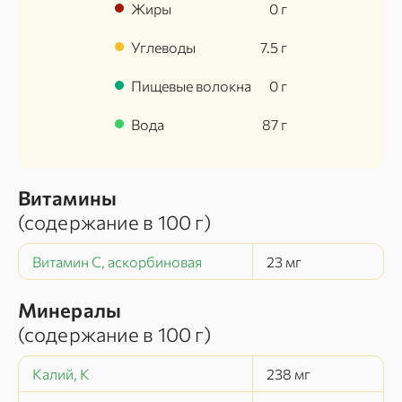
Жиры
0
г
Углеводы
7.5
г
Пищевые волокна
0
г
Вода
87
г
Витамины
(содержание в
100 г
)
Витамин C, аскорбиновая
23
мг
Минералы
(содержание в
100 г
)
Калий, K
238
мг