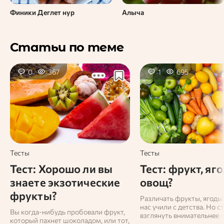
Финики Деглет нур
Алыча
Статьи по теме
0
367
1
695
Тесты
Тесты
Тест: Хорошо ли вы
Тест: фрукт, яг
знаете экзотические
овощ?
фрукты?
Различать фрукты, ягоды
нас учили с детства. Но с
Вы когда‑нибудь пробовали фрукт,
взглянуть внимательнее 
который пахнет шоколадом, или тот,
привычные продукты нач