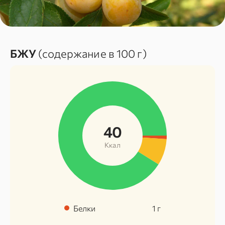
БЖУ
(содержание в 100 г)
40
Ккал
Белки
1
г