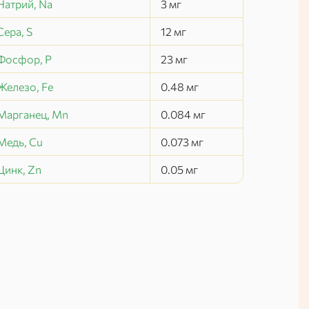
Натрий, Na
3
мг
Сера, S
12
мг
Фосфор, P
23
мг
Железо, Fe
0.48
мг
Марганец, Mn
0.084
мг
Медь, Cu
0.073
мг
Цинк, Zn
0.05
мг