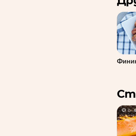
Др
Финик
Ст
0