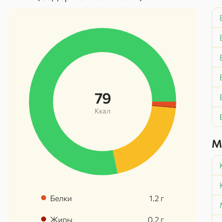
79
Ккал
М
Белки
1.2
г
Жиры
0.2
г