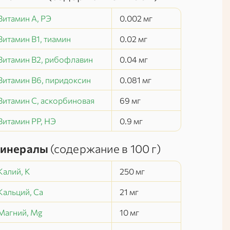
Витамин А, РЭ
0.002
мг
Витамин В1, тиамин
0.02
мг
Витамин В2, рибофлавин
0.04
мг
Витамин В6, пиридоксин
0.081
мг
Витамин C, аскорбиновая
69
мг
Витамин РР, НЭ
0.9
мг
инералы
(содержание в
100 г
)
Калий, K
250
мг
Кальций, Ca
21
мг
Магний, Mg
10
мг