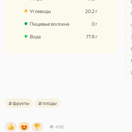
Углеводы
20.2
г
Пищевые волокна
0
г
Вода
77.9
г
#
#
фрукты
плоды
496