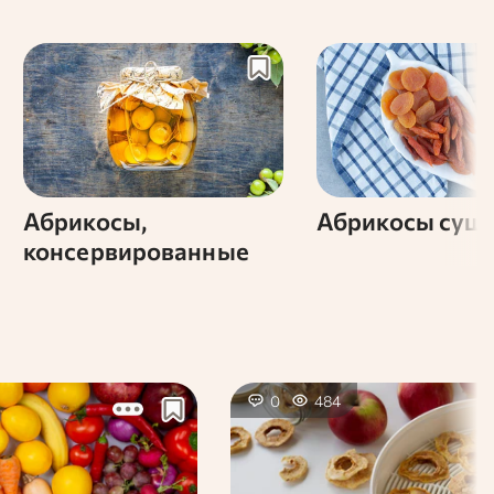
Абрикосы,
Абрикосы суш
консервированные
0
484