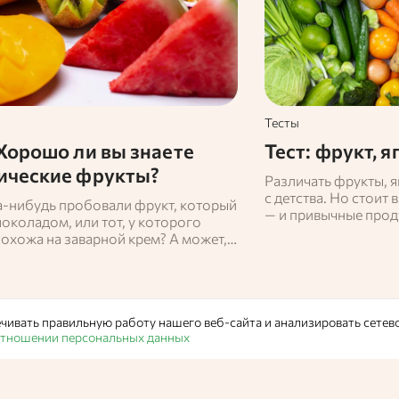
Тесты
 Хорошо ли вы знаете
Тест: фрукт, 
ические фрукты?
Различать фрукты, я
с детства. Но стоит
а‑нибудь пробовали фрукт, который
— и привычные прод
околадом, или тот, у которого
открываться с неож
похожа на заварной крем? А может,
что многие считают
те, какой плод запрещено проносить
может оказаться яго
из‑за его запаха? Экзотические
что в ботанике вовс
давно перестали быть диковинкой –
«фрукт» — это искл
аще можно встретить на полках
термины. Ученые же
чивать правильную работу нашего веб-сайта и анализировать сетев
ркетов. Но насколько хорошо вы в
понятием «плод». Х
 отношении персональных данных
бираетесь? Проверьте себя в нашем
Продукты
насколько хорошо в
теме? Попробуйте пр