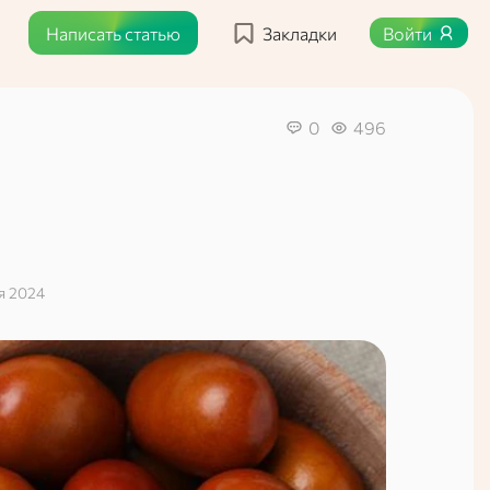
Написать статью
Закладки
Войти
0
496
я 2024