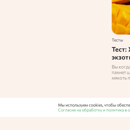
Тесты
Тест:
экзот
Вы когд
пахнет ш
мякоть 
вы знае
в отель 
фрукты 
их всё ч
Мы используем cookies, чтобы обеспе
суперма
Согласие на обработку и политика в
них раз
тесте!