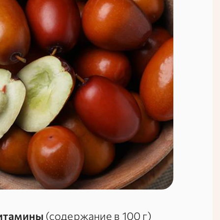
итамины
(содержание в
100 г
)