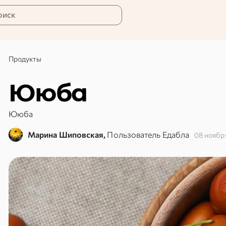
оиск
Продукты
Ююба
Ююба
Марина Шиповская,
Пользователь Едабла
08 ноябр