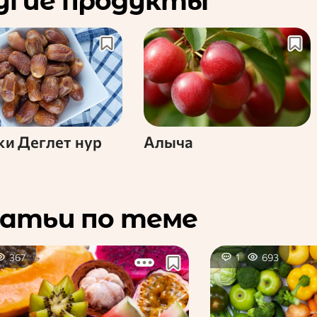
угие продукты
и Деглет нур
Алыча
атьи по теме
367
1
693